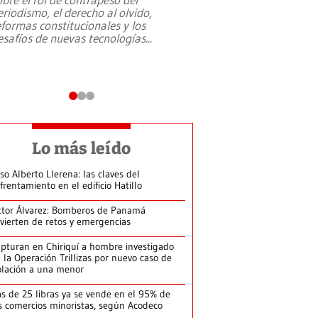
eriodismo, el derecho al olvido,
presidente de Brasil,
eformas constitucionales y los
da Silva, oficializó 
esafíos de nuevas tecnologías
...
candidatura
...
Lo más leído
so Alberto Llerena: las claves del
frentamiento en el edificio Hatillo
ctor Álvarez: Bomberos de Panamá
vierten de retos y emergencias
pturan en Chiriquí a hombre investigado
 la Operación Trillizas por nuevo caso de
olación a una menor
s de 25 libras ya se vende en el 95% de
s comercios minoristas, según Acodeco