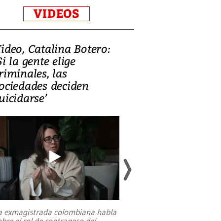
VIDEOS
ideo, Catalina Botero:
Video: Lula la
Si la gente elige
candidatura 
riminales, las
promesas de i
ociedades deciden
en defensa, ed
uicidarse’
tierras raras
a exmagistrada colombiana habla
Entre recuerdos y es
obre el rol de contrapeso del
referencias hacia sus