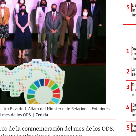
De
5
In
la
Ba
1
em
dó
Un
2
sa
Do
3
co
re
Ca
4
eatro Ricardo J. Alfaro del Ministerio de Relaciones Exteriores,
pr
un
l mes de los ODS.
Cedida
Fu
5
marco de la conmemoración del mes de los ODS,
em