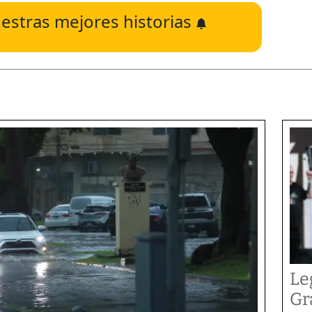
estras mejores historias
Le
Gr