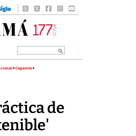
cional
Cepanim
áctica de
tenible'