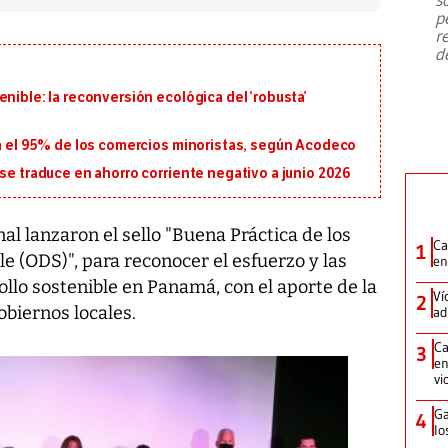
emergencia de gran
...
p
r
d
nible: la reconversión ecológica del ‘robusta’
za el 95% de los comercios minoristas, según Acodeco
 se traduce en ahorro corriente negativo a junio 2026
l lanzaron el sello "Buena Práctica de los
Ca
1
le (ODS)", para reconocer el esfuerzo y las
en
llo sostenible en Panamá, con el aporte de la
Ví
2
obiernos locales.
ad
Ca
3
en
vi
Ga
4
lo