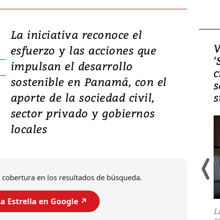
La iniciativa reconoce el
Video, Japón: Terremoto
V
esfuerzo y las acciones que
deja heridos y graves
‘
impulsan el desarrollo
daños en Kumamoto
c
sostenible en Panamá, con el
s
aporte de la sociedad civil,
s
sector privado y gobiernos
locales
 cobertura en los resultados de búsqueda.
Un fuerte terremoto de magnitud
7,1 se registró este martes 28 de
a Estrella en Google ↗️
julio en la prefectura de Kumamoto,
L
al sur de Japón, provocando una
s