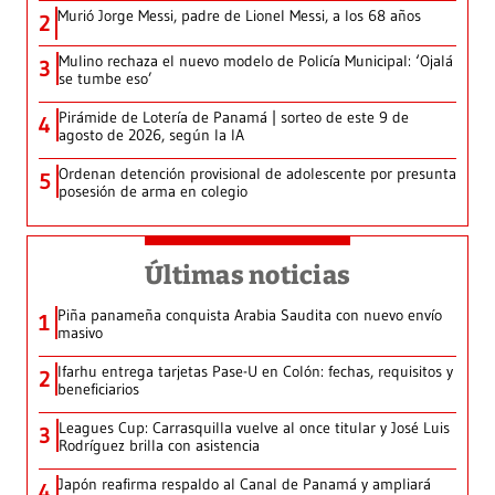
Murió Jorge Messi, padre de Lionel Messi, a los 68 años
2
Mulino rechaza el nuevo modelo de Policía Municipal: ‘Ojalá
3
se tumbe eso’
Pirámide de Lotería de Panamá | sorteo de este 9 de
4
agosto de 2026, según la IA
Ordenan detención provisional de adolescente por presunta
5
posesión de arma en colegio
Últimas noticias
Piña panameña conquista Arabia Saudita con nuevo envío
1
masivo
Ifarhu entrega tarjetas Pase-U en Colón: fechas, requisitos y
2
beneficiarios
Leagues Cup: Carrasquilla vuelve al once titular y José Luis
3
Rodríguez brilla con asistencia
Japón reafirma respaldo al Canal de Panamá y ampliará
4