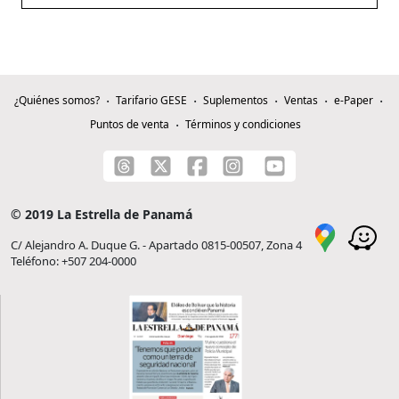
¿Quiénes somos?
Tarifario GESE
Suplementos
Ventas
e-Paper
Puntos de venta
Términos y condiciones
© 2019 La Estrella de Panamá
C/ Alejandro A. Duque G. - Apartado 0815-00507, Zona 4
Teléfono: +507 204-0000