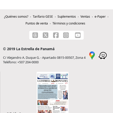
¿Quiénes somos?
Tarifario GESE
Suplementos
Ventas
e-Paper
Puntos de venta
Términos y condiciones
© 2019 La Estrella de Panamá
C/ Alejandro A. Duque G. - Apartado 0815-00507, Zona 4
Teléfono: +507 204-0000