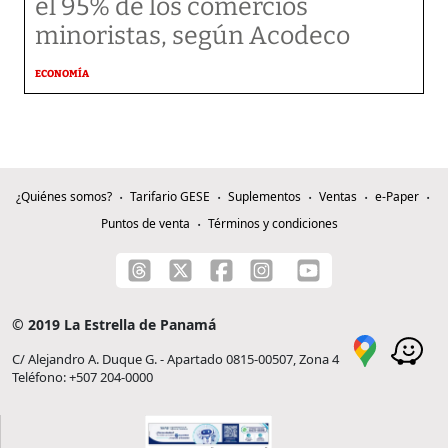
el 95% de los comercios
minoristas, según Acodeco
ECONOMÍA
¿Quiénes somos?
Tarifario GESE
Suplementos
Ventas
e-Paper
Puntos de venta
Términos y condiciones
© 2019 La Estrella de Panamá
C/ Alejandro A. Duque G. - Apartado 0815-00507, Zona 4
Teléfono: +507 204-0000