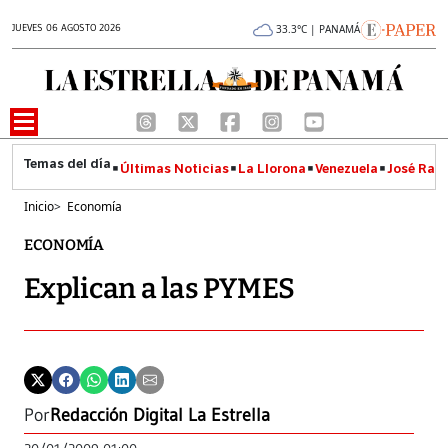
JUEVES 06 AGOSTO 2026
33.3°C | PANAMÁ
Últimas Noticias
La Llorona
Venezuela
José Raúl
Inicio
>
Economía
ECONOMÍA
Explican a las PYMES
Por
Redacción Digital La Estrella