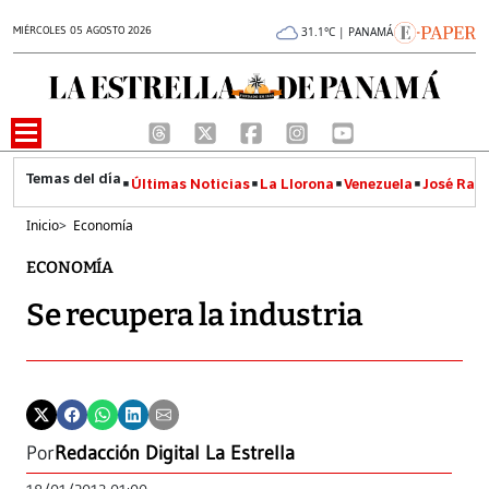
MIÉRCOLES 05 AGOSTO 2026
31.1°C | PANAMÁ
Últimas Noticias
La Llorona
Venezuela
José Raúl
Inicio
>
Economía
ECONOMÍA
Se recupera la industria
Por
Redacción Digital La Estrella