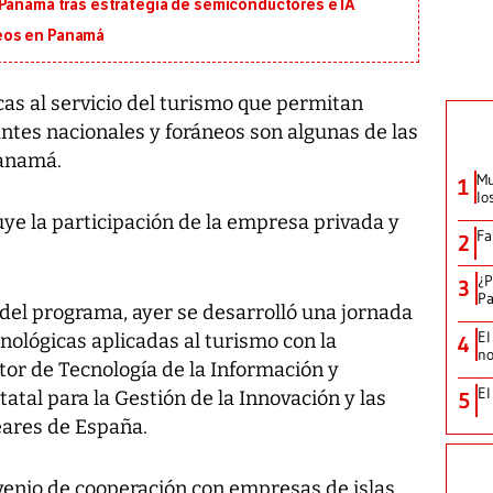
 Panamá tras estrategia de semiconductores e IA
eos en Panamá
s al servicio del turismo que permitan
tantes nacionales y foráneos son algunas de las
Panamá.
Mu
1
lo
uye la participación de la empresa privada y
Fa
2
¿P
3
Pa
 del programa, ayer se desarrolló una jornada
El
nológicas aplicadas al turismo con la
4
no
tor de Tecnología de la Información y
El
atal para la Gestión de la Innovación y las
5
leares de España.
enio de cooperación con empresas de islas