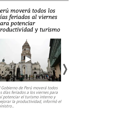
erú moverá todos los
Video, Catalin
ías feriados al viernes
‘Si la gente el
ara potenciar
criminales, la
roductividad y turismo
sociedades de
suicidarse’
l Gobierno de Perú moverá todos
os días feriados a los viernes para
La exmagistrada co
sí potenciar el turismo interno y
sobre el rol de contr
ejorar la productividad, informó el
periodismo, el derech
inistro
...
reformas constitucio
desafíos de nuevas t