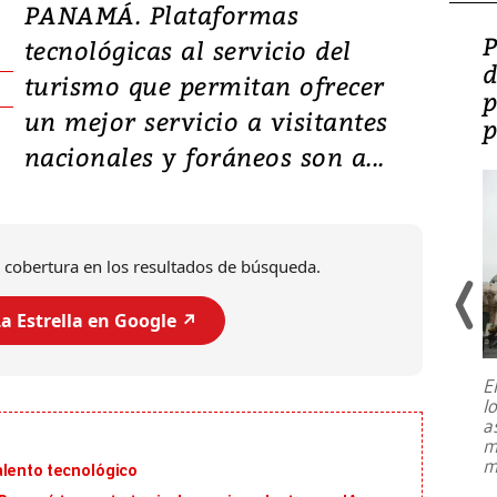
PANAMÁ. Plataformas
Video: Lula lanza su
P
tecnológicas al servicio del
candidatura con
d
turismo que permitan ofrecer
promesas de inversión
p
un mejor servicio a visitantes
en defensa, educación y
p
nacionales y foráneos son a...
tierras raras
 cobertura en los resultados de búsqueda.
a Estrella en Google ↗️
E
l
Entre recuerdos y escuetas
a
referencias hacia sus adversarios, el
m
presidente de Brasil, Luiz Inácio Lula
m
alento tecnológico
da Silva, oficializó este domingo su
candidatura
...