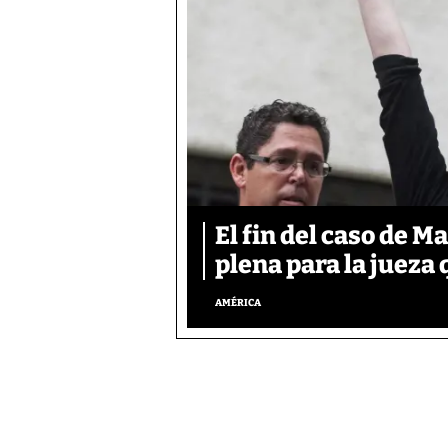
El fin del caso de M
plena para la jueza
AMÉRICA