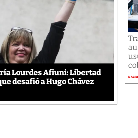
Tr
au
us
co
aría Lourdes Afiuni: Libertad
NACI
 que desafió a Hugo Chávez