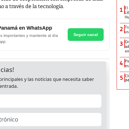
o a través de la tecnología.
El
1
Li
Hu
Tr
e Panamá en WhatsApp
2
us
Seguir canal
as importantes y mantente al día
App.
Or
3
ad
en
Pi
4
es
Cl
5
IM