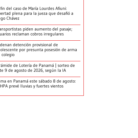
 fin del caso de María Lourdes Afiuni:
bertad plena para la jueza que desafió a
go Chávez
ansportistas piden aumento del pasaje;
uarios reclaman cobros irregulares
denan detención provisional de
olescente por presunta posesión de arma
 colegio
rámide de Lotería de Panamá | sorteo de
te 9 de agosto de 2026, según la IA
ima en Panamá este sábado 8 de agosto:
HPA prevé lluvias y fuertes vientos