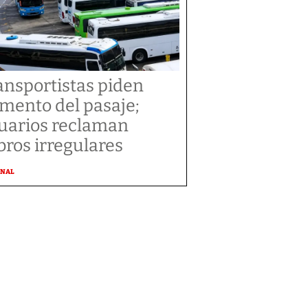
ansportistas piden
mento del pasaje;
uarios reclaman
bros irregulares
ONAL