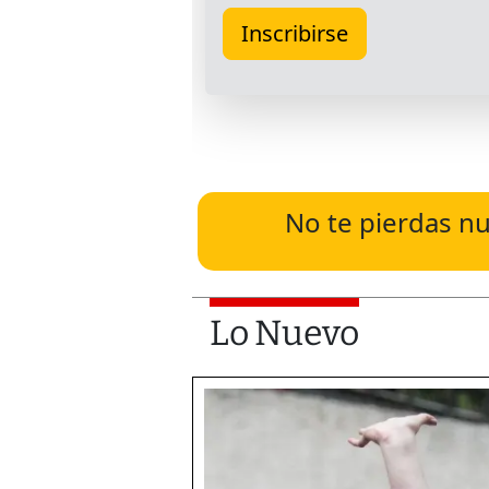
No te pierdas nu
Lo Nuevo