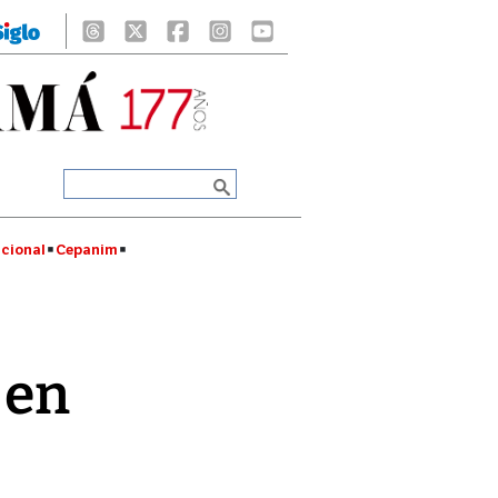
cional
Cepanim
 en