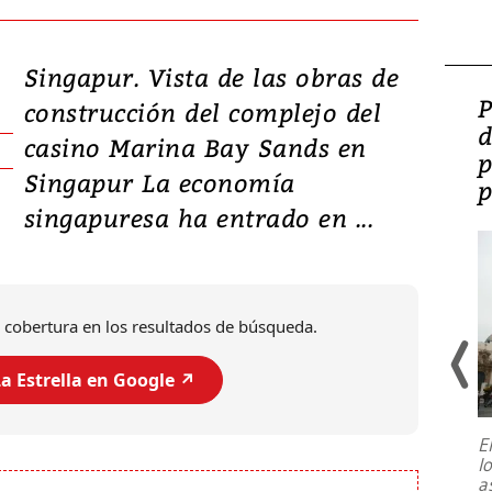
Singapur. Vista de las obras de
Video: Lula lanza su
P
construcción del complejo del
candidatura con
d
casino Marina Bay Sands en
promesas de inversión
p
Singapur La economía
en defensa, educación y
p
singapuresa ha entrado en ...
tierras raras
 cobertura en los resultados de búsqueda.
a Estrella en Google ↗️
E
l
Entre recuerdos y escuetas
a
referencias hacia sus adversarios, el