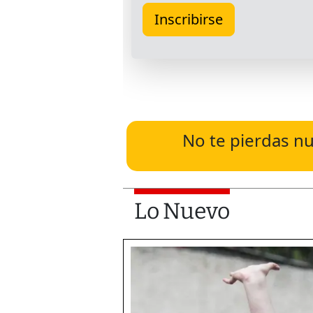
No te pierdas nu
Lo Nuevo