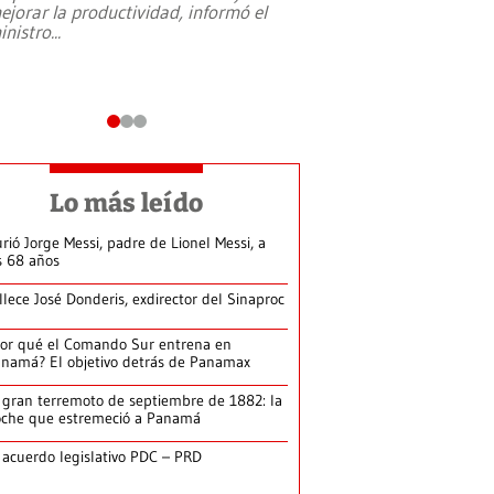
ejorar la productividad, informó el
periodismo, el derech
inistro
...
reformas constitucio
desafíos de nuevas t
Lo más leído
rió Jorge Messi, padre de Lionel Messi, a
s 68 años
llece José Donderis, exdirector del Sinaproc
or qué el Comando Sur entrena en
namá? El objetivo detrás de Panamax
 gran terremoto de septiembre de 1882: la
che que estremeció a Panamá
 acuerdo legislativo PDC – PRD