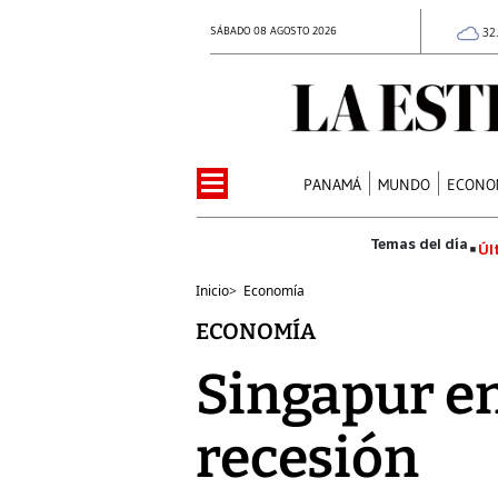
SÁBADO 08 AGOSTO 2026
32
PANAMÁ
MUNDO
ECONO
Úl
Inicio
>
Economía
ECONOMÍA
Singapur en
recesión