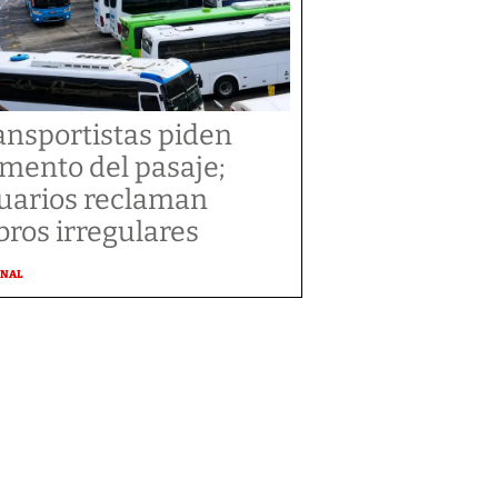
ansportistas piden
mento del pasaje;
uarios reclaman
bros irregulares
ONAL