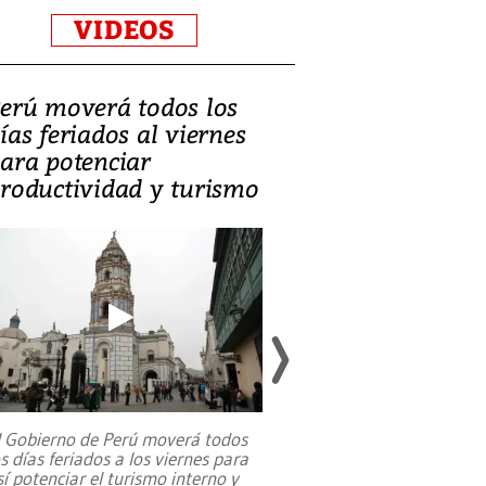
VIDEOS
erú moverá todos los
Video, Catalin
ías feriados al viernes
‘Si la gente el
ara potenciar
criminales, la
roductividad y turismo
sociedades de
suicidarse’
l Gobierno de Perú moverá todos
os días feriados a los viernes para
La exmagistrada co
sí potenciar el turismo interno y
sobre el rol de contr