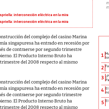
m
presidente de Brasil, Luiz Inácio Lula
m
da Silva, oficializó este domingo su
candidatura
...
priella: interconexión eléctrica en la mira
priella: interconexión eléctrica en la mira
construcción del complejo del casino Marina
mía singapuresa ha entrado en recesión por
ués de contraerse por segundo trimestre
Mu
1
ierno. El Producto Interno Bruto ha
lo
 trimestre del 2008 respecto al mismo
Fa
2
¿P
3
Pa
construcción del complejo del casino Marina
mía singapuresa ha entrado en recesión por
El
4
no
ués de contraerse por segundo trimestre
ierno. El Producto Interno Bruto ha
El
5
 trimestre del 2008 respecto al mismo