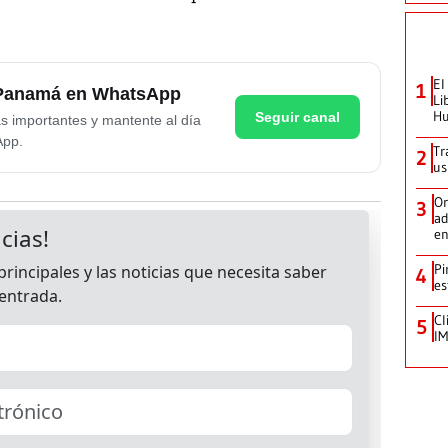
El
1
e Panamá en WhatsApp
Li
Hu
Seguir canal
as importantes y mantente al día
App.
Tr
2
us
Or
3
ad
en
Pi
4
es
Cl
5
IM