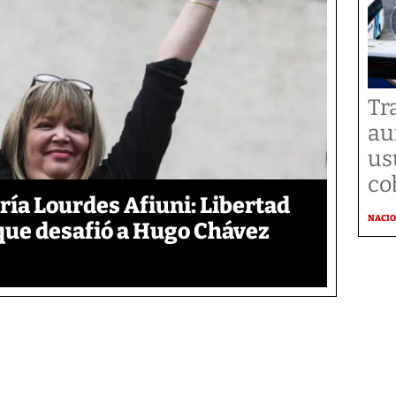
Tr
au
us
co
aría Lourdes Afiuni: Libertad
NACI
 que desafió a Hugo Chávez