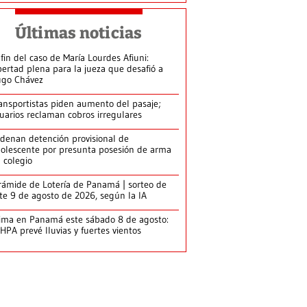
Últimas noticias
 fin del caso de María Lourdes Afiuni:
bertad plena para la jueza que desafió a
go Chávez
ansportistas piden aumento del pasaje;
uarios reclaman cobros irregulares
denan detención provisional de
olescente por presunta posesión de arma
 colegio
rámide de Lotería de Panamá | sorteo de
te 9 de agosto de 2026, según la IA
ima en Panamá este sábado 8 de agosto:
HPA prevé lluvias y fuertes vientos