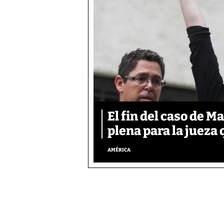
El fin del caso de M
plena para la jueza
AMÉRICA