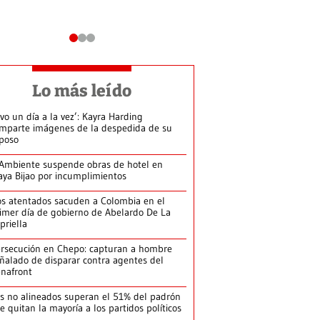
Lo más leído
ivo un día a la vez’: Kayra Harding
mparte imágenes de la despedida de su
poso
Ambiente suspende obras de hotel en
aya Bijao por incumplimientos
s atentados sacuden a Colombia en el
imer día de gobierno de Abelardo De La
priella
rsecución en Chepo: capturan a hombre
ñalado de disparar contra agentes del
nafront
s no alineados superan el 51% del padrón
le quitan la mayoría a los partidos políticos