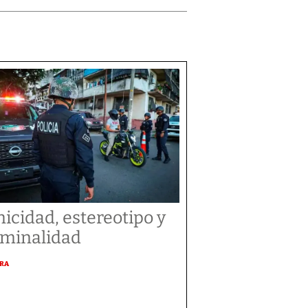
nicidad, estereotipo y
iminalidad
URA