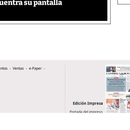
uentra su pantalla​
ntos
Ventas
e-Paper
Edición Impresa
Portada del impreso
del 9 de agosto de
2026
0507, Zona 4