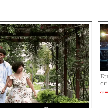
Et
cr
CULT