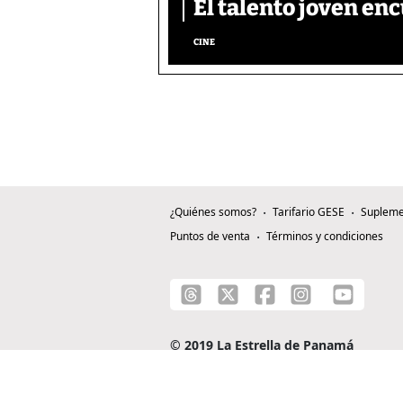
El talento joven enc
CINE
¿Quiénes somos?
Tarifario GESE
Supleme
Puntos de venta
Términos y condiciones
© 2019 La Estrella de Panamá
C/ Alejandro A. Duque G. - Apartado 0815-0
Teléfono: +507 204-0000