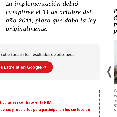
La implementación debió
Video: Lula lanza su
P
cumplirse el 31 de octubre del
candidatura con
d
año 2011, plazo que daba la ley
promesas de inversión
p
originalmente.
en defensa, educación y
p
tierras raras
 cobertura en los resultados de búsqueda.
a Estrella en Google ↗️
E
l
Entre recuerdos y escuetas
a
referencias hacia sus adversarios, el
iguras sin contrato en la NBA
m
presidente de Brasil, Luiz Inácio Lula
m
fechas y requisitos para participar en los sorteos de
da Silva, oficializó este domingo su
candidatura
...