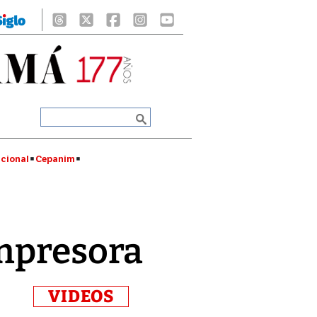
cional
Cepanim
impresora
VIDEOS