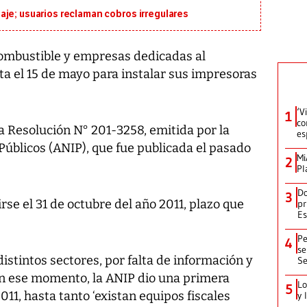
je; usuarios reclaman cobros irregulares
combustible y empresas dedicadas al
ta el 15 de mayo para instalar sus impresoras
‘V
1
co
a Resolución N° 201-3258, emitida por la
es
Públicos (ANIP), que fue publicada el pasado
Mi
2
Pl
Do
3
e el 31 de octubre del año 2011, plazo que
pr
Es
Pe
4
se
istintos sectores, por falta de información y
Se
en ese momento, la ANIP dio una primera
Lo
5
11, hasta tanto ‘existan equipos fiscales
y 