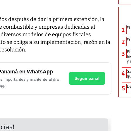
os después de dar la primera extensión, la
de combustible y empresas dedicadas al
El
1
 diversos modelos de equipos fiscales
Et
2
to se obliga a su implementación’, razón en la
resolución.
El
3
hi
y 
e Panamá en WhatsApp
Sa
4
qu
Seguir canal
as importantes y mantente al día
App.
De
5