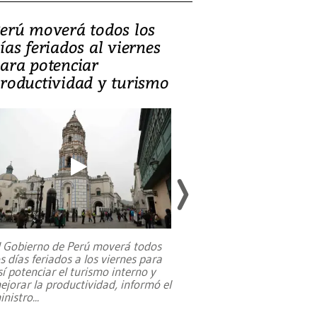
erú moverá todos los
Video, Catalin
ías feriados al viernes
‘Si la gente el
ara potenciar
criminales, la
roductividad y turismo
sociedades de
suicidarse’
l Gobierno de Perú moverá todos
os días feriados a los viernes para
La exmagistrada co
sí potenciar el turismo interno y
sobre el rol de contr
ejorar la productividad, informó el
periodismo, el derech
inistro
...
reformas constitucio
desafíos de nuevas t