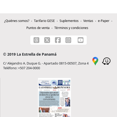
¿Quiénes somos?
Tarifario GESE
Suplementos
Ventas
e-Paper
Puntos de venta
Términos y condiciones
© 2019 La Estrella de Panamá
C/ Alejandro A. Duque G. - Apartado 0815-00507, Zona 4
Teléfono: +507 204-0000