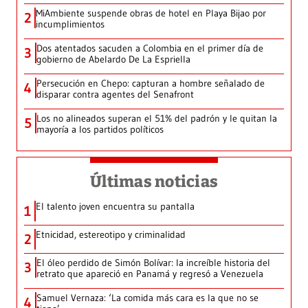
MiAmbiente suspende obras de hotel en Playa Bijao por
2
incumplimientos
Dos atentados sacuden a Colombia en el primer día de
3
gobierno de Abelardo De La Espriella
Persecución en Chepo: capturan a hombre señalado de
4
disparar contra agentes del Senafront
Los no alineados superan el 51% del padrón y le quitan la
5
mayoría a los partidos políticos
Últimas noticias
El talento joven encuentra su pantalla​
1
Etnicidad, estereotipo y criminalidad
2
El óleo perdido de Simón Bolívar: la increíble historia del
3
retrato que apareció en Panamá y regresó a Venezuela
Samuel Vernaza: ‘La comida más cara es la que no se
4