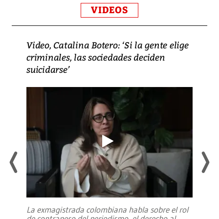
VIDEOS
Video, Catalina Botero: ‘Si la gente elige
criminales, las sociedades deciden
suicidarse’
La exmagistrada colombiana habla sobre el rol
de contrapeso del periodismo, el derecho al