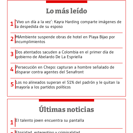
Lo más leído
‘Vivo un día a la vez’: Kayra Harding comparte imágenes de
1
la despedida de su esposo
MiAmbiente suspende obras de hotel en Playa Bijao por
2
incumplimientos
Dos atentados sacuden a Colombia en el primer día de
3
gobierno de Abelardo De La Espriella
Persecución en Chepo: capturan a hombre señalado de
4
disparar contra agentes del Senafront
Los no alineados superan el 51% del padrón y le quitan la
5
mayoría a los partidos políticos
Últimas noticias
El talento joven encuentra su pantalla​
1
Etnicidad, estereotipo y criminalidad