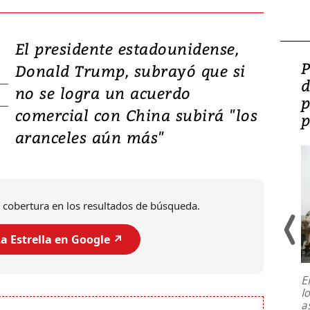
El presidente estadounidense,
Video: Lula lanza su
P
Donald Trump, subrayó que si
candidatura con
d
no se logra un acuerdo
promesas de inversión
p
comercial con China subirá "los
en defensa, educación y
p
aranceles aún más"
tierras raras
 cobertura en los resultados de búsqueda.
a Estrella en Google ↗️
E
l
Entre recuerdos y escuetas
a
referencias hacia sus adversarios, el