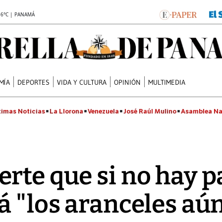
.6°C | PANAMÁ
MÍA
DEPORTES
VIDA Y CULTURA
OPINIÓN
MULTIMEDIA
timas Noticias
La Llorona
Venezuela
José Raúl Mulino
Asamblea Na
rte que si no hay p
á "los aranceles aú