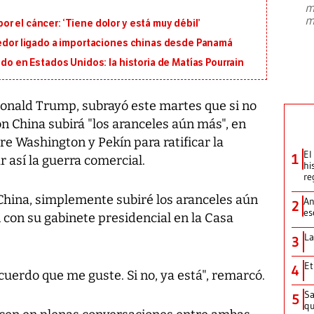
m
presidente de Brasil, Luiz Inácio Lula
m
r el cáncer: ‘Tiene dolor y está muy débil’
da Silva, oficializó este domingo su
candidatura
...
eedor ligado a importaciones chinas desde Panamá
ido en Estados Unidos: la historia de Matías Pourrain
onald Trump, subrayó este martes que si no
n China subirá "los aranceles aún más", en
e Washington y Pekín para ratificar la
El
1
r así la guerra comercial.
hi
re
China, simplemente subiré los aranceles aún
An
2
es
 con su gabinete presidencial en la Casa
La
3
Et
4
cuerdo que me guste. Si no, ya está", remarcó.
Sa
5
qu