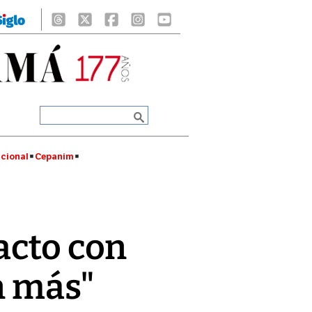
cional
Cepanim
acto con
n más"