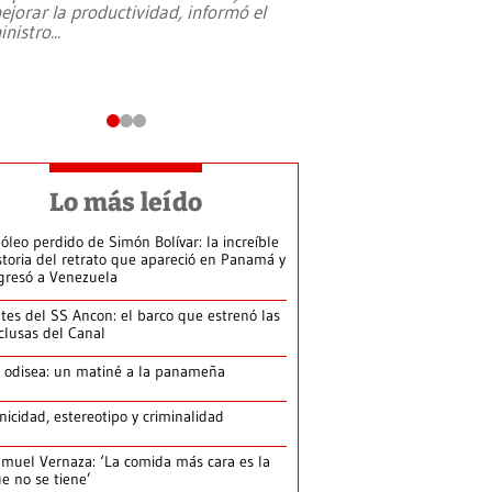
ejorar la productividad, informó el
periodismo, el derech
inistro
...
reformas constitucio
desafíos de nuevas t
Lo más leído
 óleo perdido de Simón Bolívar: la increíble
storia del retrato que apareció en Panamá y
gresó a Venezuela
tes del SS Ancon: el barco que estrenó las
clusas del Canal
 odisea: un matiné a la panameña
nicidad, estereotipo y criminalidad
muel Vernaza: ‘La comida más cara es la
e no se tiene’