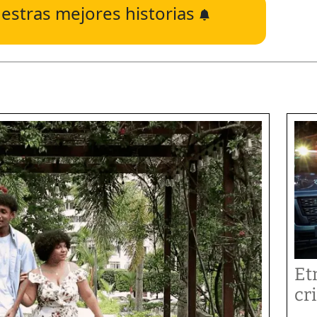
estras mejores historias
Et
cr