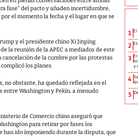
cen en plenas conversaciones entre ambas
ra fase" del pacto y añaden incertidumbre,
por el momento la fecha y el lugar en que se
El
1
Trump y el presidente chino Xi Jinping
Et
2
 de la reunión de la APEC a mediados de este
El
a cancelación de la cumbre por las protestas
3
hi
 complicó los planes.
y 
Sa
4
qu
s, no obstante, ha quedado reflejada en el
es entre Washington y Pekín, a menudo
De
5
nisterio de Comercio chino aseguró que
ashington para retirar por fases los
 han ido imponiendo durante la disputa, que