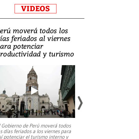
VIDEOS
erú moverá todos los
Video, Catalin
ías feriados al viernes
‘Si la gente el
ara potenciar
criminales, la
roductividad y turismo
sociedades de
suicidarse’
l Gobierno de Perú moverá todos
os días feriados a los viernes para
La exmagistrada co
sí potenciar el turismo interno y
sobre el rol de contr