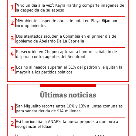
‘Vivo un día a la vez’: Kayra Harding comparte imágenes de
1
la despedida de su esposo
MiAmbiente suspende obras de hotel en Playa Bijao por
2
incumplimientos
Dos atentados sacuden a Colombia en el primer día de
3
gobierno de Abelardo De La Espriella
Persecución en Chepo: capturan a hombre señalado de
4
disparar contra agentes del Senafront
Los no alineados superan el 51% del padrón y le quitan la
5
mayoría a los partidos políticos
Últimas noticias
San Miguelito recorta entre 10% y 13% a juntas comunales
1
para sanear deuda de $14 millones
Así funcionaría la ANAPS: la nueva propuesta que busca
2
reorganizar el Idaan