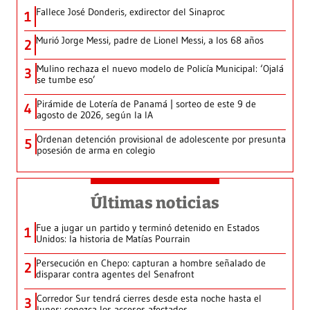
Fallece José Donderis, exdirector del Sinaproc
1
Murió Jorge Messi, padre de Lionel Messi, a los 68 años
2
Mulino rechaza el nuevo modelo de Policía Municipal: ‘Ojalá
3
se tumbe eso’
Pirámide de Lotería de Panamá | sorteo de este 9 de
4
agosto de 2026, según la IA
Ordenan detención provisional de adolescente por presunta
5
posesión de arma en colegio
Últimas noticias
Fue a jugar un partido y terminó detenido en Estados
1
Unidos: la historia de Matías Pourrain
Persecución en Chepo: capturan a hombre señalado de
2
disparar contra agentes del Senafront
Corredor Sur tendrá cierres desde esta noche hasta el
3
lunes: conozca los accesos afectados