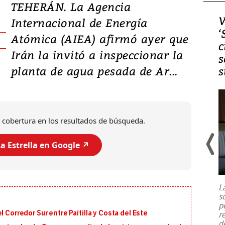
TEHERÁN. La Agencia
Video, Japón: Terremoto
V
Internacional de Energía
deja heridos y graves
‘
Atómica (AIEA) afirmó ayer que
daños en Kumamoto
c
Irán la invitó a inspeccionar la
s
planta de agua pesada de Ar...
s
 cobertura en los resultados de búsqueda.
a Estrella en Google ↗️
Un fuerte terremoto de magnitud
7,1 se registró este martes 28 de
julio en la prefectura de Kumamoto,
L
al sur de Japón, provocando una
s
emergencia de gran
...
p
 Corredor Sur entre Paitilla y Costa del Este
r
d