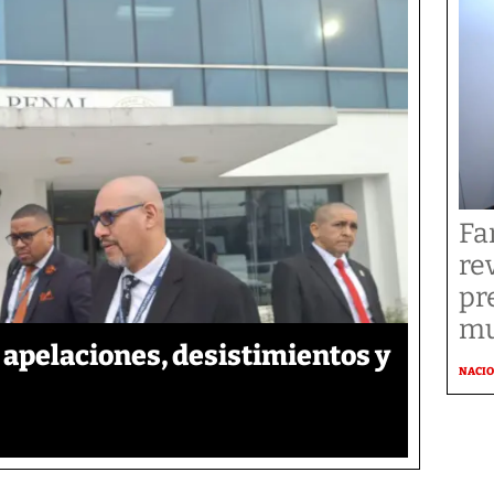
Fa
re
pr
mu
apelaciones, desistimientos y
NACI