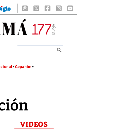
cional
Cepanim
cción
VIDEOS