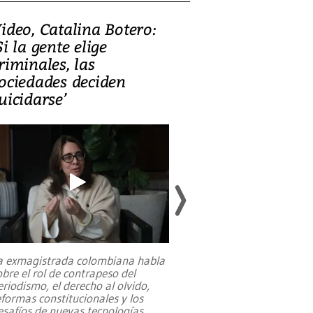
ideo, Catalina Botero:
Video: Lula la
Si la gente elige
candidatura 
riminales, las
promesas de i
ociedades deciden
en defensa, ed
uicidarse’
tierras raras
a exmagistrada colombiana habla
Entre recuerdos y es
obre el rol de contrapeso del
referencias hacia sus
eriodismo, el derecho al olvido,
presidente de Brasil,
eformas constitucionales y los
da Silva, oficializó 
esafíos de nuevas tecnologías
...
candidatura
...