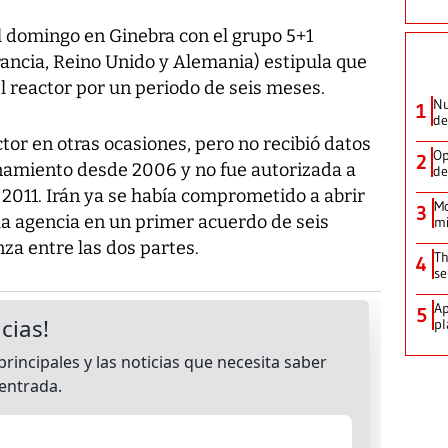
l domingo en Ginebra con el grupo 5+1
rancia, Reino Unido y Alemania) estipula que
el reactor por un periodo de seis meses.
Nu
1
de
tor en otras ocasiones, pero no recibió datos
Op
2
namiento desde 2006 y no fue autorizada a
de
e 2011. Irán ya se había comprometido a abrir
Mo
3
 la agencia en un primer acuerdo de seis
mi
za entre las dos partes.
Th
4
se
Ap
5
pl