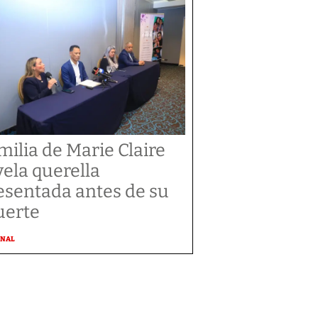
milia de Marie Claire
vela querella
esentada antes de su
erte
ONAL