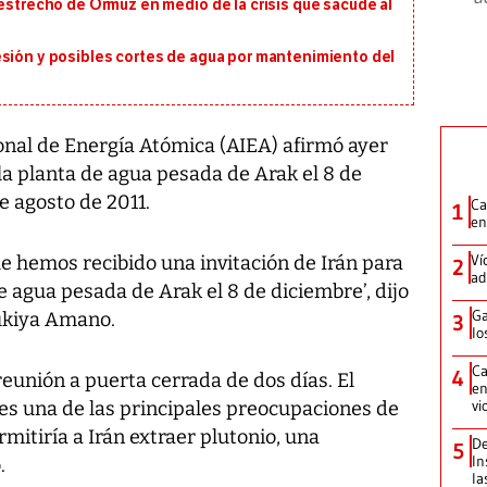
 estrecho de Ormuz en medio de la crisis que sacude al
esión y posibles cortes de agua por mantenimiento del
nal de Energía Atómica (AIEA) afirmó ayer
 la planta de agua pesada de Arak el 8 de
e agosto de 2011.
Ca
1
en
Ví
e hemos recibido una invitación de Irán para
2
ad
e agua pesada de Arak el 8 de diciembre’, dijo
Ga
Yukiya Amano.
3
lo
Ca
4
eunión a puerta cerrada de dos días. El
en
vi
es una de las principales preocupaciones de
mitiría a Irán extraer plutonio, una
De
5
In
.
la