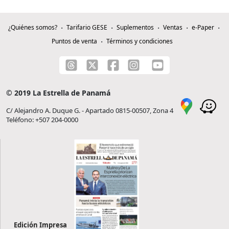
¿Quiénes somos?
Tarifario GESE
Suplementos
Ventas
e-Paper
Puntos de venta
Términos y condiciones
© 2019 La Estrella de Panamá
C/ Alejandro A. Duque G. - Apartado 0815-00507, Zona 4
Teléfono: +507 204-0000
Edición Impresa