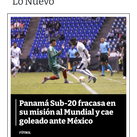
Lo Nuevo
Panamá Sub-20 fracasa en
su misión al Mundial y cae
goleado ante México
FÚTBOL