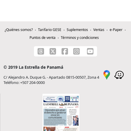
¿Quiénes somos?
Tarifario GESE
Suplementos
Ventas
e-Paper
Puntos de venta
Términos y condiciones
© 2019 La Estrella de Panamá
C/ Alejandro A. Duque G. - Apartado 0815-00507, Zona 4
Teléfono: +507 204-0000