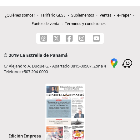
¿Quiénes somos?
Tarifario GESE
Suplementos
Ventas
e-Paper
Puntos de venta
Términos y condiciones
© 2019 La Estrella de Panamá
C/ Alejandro A. Duque G. - Apartado 0815-00507, Zona 4
Teléfono: +507 204-0000
Edición Impresa