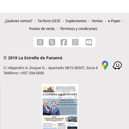
¿Quiénes somos?
Tarifario GESE
Suplementos
Ventas
e-Paper
Puntos de venta
Términos y condiciones
© 2019 La Estrella de Panamá
C/ Alejandro A. Duque G. - Apartado 0815-00507, Zona 4
Teléfono: +507 204-0000