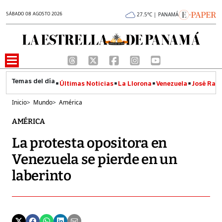
SÁBADO 08 AGOSTO 2026
27.5°C | PANAMÁ
Últimas Noticias
La Llorona
Venezuela
José Raúl
Inicio
>
Mundo
>
América
AMÉRICA
La protesta opositora en
Venezuela se pierde en un
laberinto