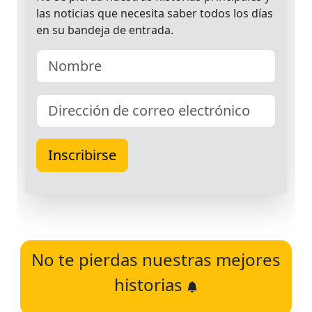
No te pierdas nuestras mejores
historias