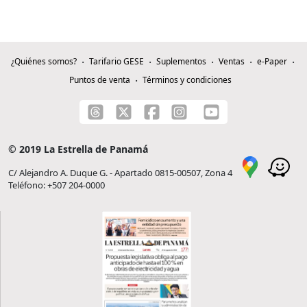
¿Quiénes somos?
Tarifario GESE
Suplementos
Ventas
e-Paper
Puntos de venta
Términos y condiciones
© 2019 La Estrella de Panamá
C/ Alejandro A. Duque G. - Apartado 0815-00507, Zona 4
Teléfono: +507 204-0000