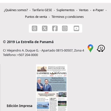
¿Quiénes somos?
Tarifario GESE
Suplementos
Ventas
e-Paper
Puntos de venta
Términos y condiciones
© 2019 La Estrella de Panamá
C/ Alejandro A. Duque G. - Apartado 0815-00507, Zona 4
Teléfono: +507 204-0000
Edición Impresa