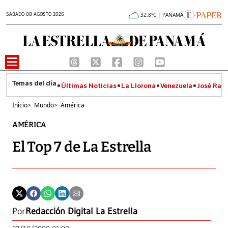
SÁBADO 08 AGOSTO 2026
32.8°C | PANAMÁ
Últimas Noticias
La Llorona
Venezuela
José Raúl
Inicio
>
Mundo
>
América
AMÉRICA
El Top 7 de La Estrella
Por
Redacción Digital La Estrella