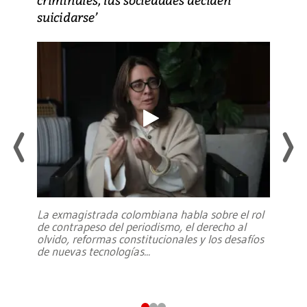
suicidarse’
La exmagistrada colombiana habla sobre el rol
de contrapeso del periodismo, el derecho al
olvido, reformas constitucionales y los desafíos
de nuevas tecnologías
...