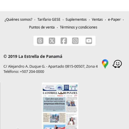
¿Quiénes somos?
Tarifario GESE
Suplementos
Ventas
e-Paper
Puntos de venta
Términos y condiciones
© 2019 La Estrella de Panamá
C/ Alejandro A. Duque G. - Apartado 0815-00507, Zona 4
Teléfono: +507 204-0000