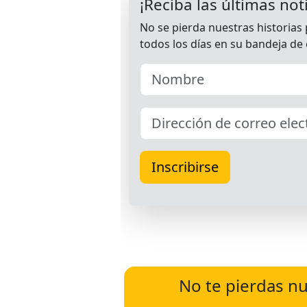
No te pierdas nu