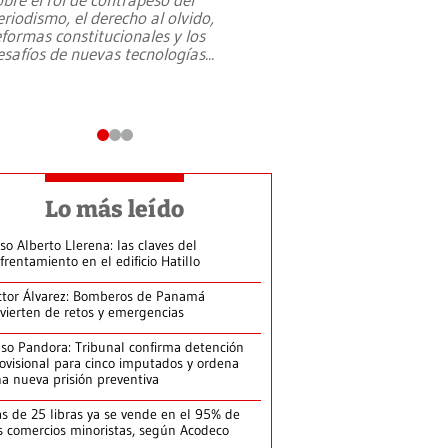
eriodismo, el derecho al olvido,
presidente de Brasil,
eformas constitucionales y los
da Silva, oficializó 
esafíos de nuevas tecnologías
...
candidatura
...
Lo más leído
so Alberto Llerena: las claves del
frentamiento en el edificio Hatillo
ctor Álvarez: Bomberos de Panamá
vierten de retos y emergencias
so Pandora: Tribunal confirma detención
ovisional para cinco imputados y ordena
a nueva prisión preventiva
s de 25 libras ya se vende en el 95% de
s comercios minoristas, según Acodeco