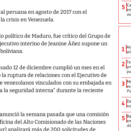
Ca
5
en
tal peruana en agosto de 2017 con el
vi
la crisis en Venezuela.
o político de Maduro, fue crítico del Grupo de
 Ejecutivo interino de Jeanine Áñez supone un
Al
1
 boliviana.
al
Te
2
pr
pasado 12 de diciembre cumplió un mes en el
p
a ruptura de relaciones con el Ejecutivo de
Ma
e venezolanos vinculados con su embajada en
3
ev
 la seguridad interna" durante la reciente
Po
De
4
no
n anunció la semana pasada que una comisión
Ba
5
em
icina del Alto Comisionado de las Naciones
dó
ur) analizará más de 200 solicitudes de