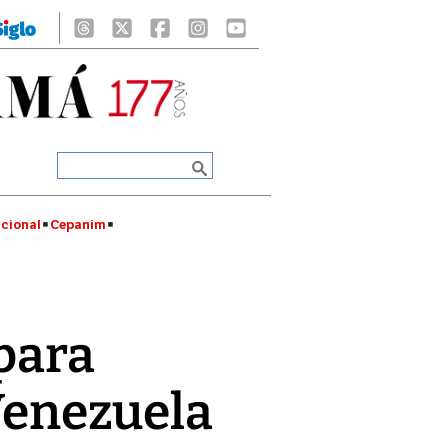
cional
Cepanim
 para
 Venezuela