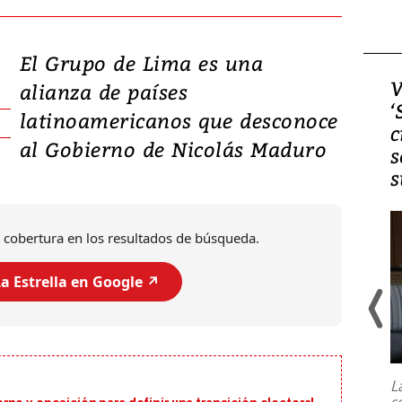
El Grupo de Lima es una
Video, Japón: Terremoto
V
alianza de países
deja heridos y graves
‘
latinoamericanos que desconoce
daños en Kumamoto
c
al Gobierno de Nicolás Maduro
s
s
 cobertura en los resultados de búsqueda.
a Estrella en Google ↗️
Un fuerte terremoto de magnitud
7,1 se registró este martes 28 de
julio en la prefectura de Kumamoto,
L
al sur de Japón, provocando una
s