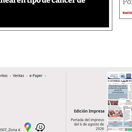
neal en tipo de cáncer de
Po
NACI
ntos
Ventas
e-Paper
Edición Impresa
Portada del impreso
del 6 de agosto de
2026
0507, Zona 4