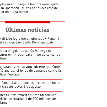
pturan en Chiriquí a hombre investigado
 la Operación Trillizas por nuevo caso de
olación a una menor
Últimas noticias
yiah Lide logra oro en gimnasia y Panamá
ista su cierre en Santo Domingo 2026
rapia dirigida reduce 94 % riesgo de
ogresión intracraneal en tipo de cáncer de
ulmón
gistrada salva su voto: advierte que Corte
itó analizar el fondo de demanda contra la
licía Municipal
 Panamá al mundo: los hechos que fueron
ticia este jueves 6 de agosto
nco Multiva refuerza su capital con una
isión internacional de 300 millones de
lares