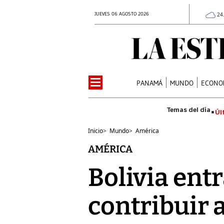
JUEVES 06 AGOSTO 2026
24
PANAMÁ
MUNDO
ECONO
Úl
Inicio
>
Mundo
>
América
AMÉRICA
Bolivia ent
contribuir 