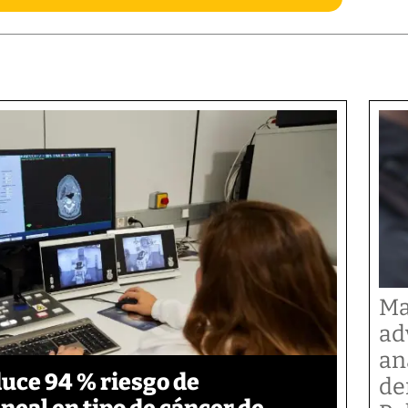
Ma
ad
an
duce 94 % riesgo de
de