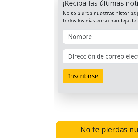
No te pierdas nu