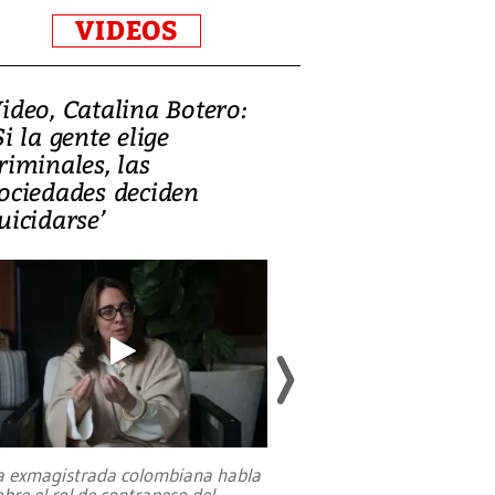
VIDEOS
ideo, Catalina Botero:
Video: Lula la
Si la gente elige
candidatura 
riminales, las
promesas de i
ociedades deciden
en defensa, ed
uicidarse’
tierras raras
a exmagistrada colombiana habla
Entre recuerdos y es
obre el rol de contrapeso del
referencias hacia sus