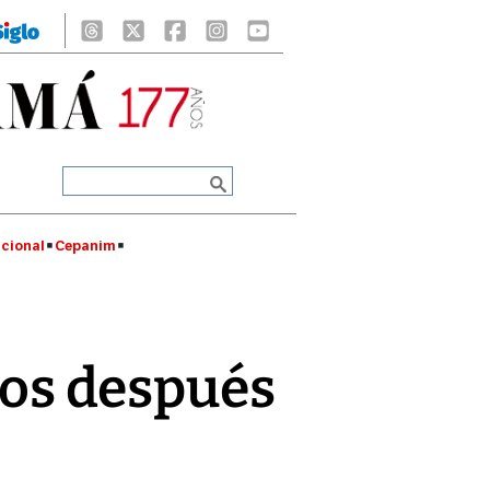
cional
Cepanim
tos después