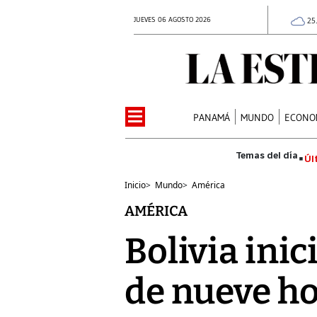
JUEVES 06 AGOSTO 2026
25
PANAMÁ
MUNDO
ECONO
Úl
Inicio
>
Mundo
>
América
AMÉRICA
Bolivia inic
de nueve ho