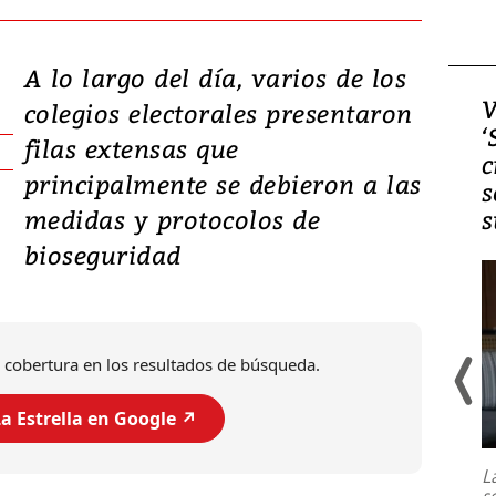
A lo largo del día, varios de los
Video, Japón: Terremoto
V
colegios electorales presentaron
deja heridos y graves
‘
filas extensas que
daños en Kumamoto
c
principalmente se debieron a las
s
medidas y protocolos de
s
bioseguridad
 cobertura en los resultados de búsqueda.
a Estrella en Google ↗️
Un fuerte terremoto de magnitud
7,1 se registró este martes 28 de
julio en la prefectura de Kumamoto,
L
al sur de Japón, provocando una
s