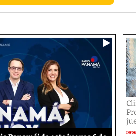
Cl
Pr
ju
INFOR