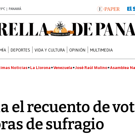
.9°C | PANAMÁ
MÍA
DEPORTES
VIDA Y CULTURA
OPINIÓN
MULTIMEDIA
timas Noticias
La Llorona
Venezuela
José Raúl Mulino
Asamblea Na
ia el recuento de vo
ras de sufragio