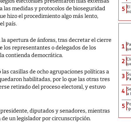
colegios electorales presentaron filas extensas
El
a las medidas y protocolos de bioseguridad
5
no
que hizo el procedimiento algo más lento,
el país.
 la apertura de ánforas, tras decretar el cierre
Pa
1
e los representantes o delegados de los
ju
n la contienda democrática.
Cl
2
ju
 las casillas de ocho agrupaciones políticas a
Su
3
quedaron habilitadas, por lo que las otras tres
P
rse retirado del proceso electoral, y estuvo
Se
4
a 
Po
5
‘g
e presidente, diputados y senadores, mientras
n de un legislador por circunscripción.