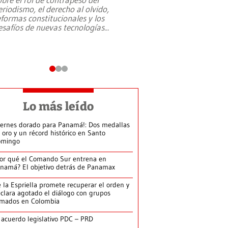
eriodismo, el derecho al olvido,
presidente de Brasil,
eformas constitucionales y los
da Silva, oficializó 
esafíos de nuevas tecnologías
...
candidatura
...
Lo más leído
iernes dorado para Panamá!: Dos medallas
 oro y un récord histórico en Santo
omingo
or qué el Comando Sur entrena en
namá? El objetivo detrás de Panamax
 la Espriella promete recuperar el orden y
clara agotado el diálogo con grupos
rmados en Colombia
 acuerdo legislativo PDC – PRD