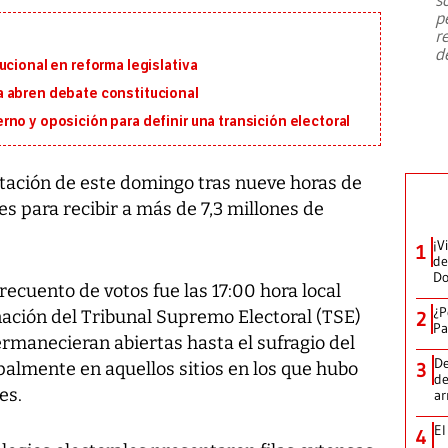
emergencia de gran
...
p
r
d
ucional en reforma legislativa
 abren debate constitucional
no y oposición para definir una transición electoral
votación de este domingo tras nueve horas de
les para recibir a más de 7,3 millones de
¡V
1
de
D
 recuento de votos fue las 17:00 hora local
¿P
ación del Tribunal Supremo Electoral (TSE)
2
Pa
rmanecieran abiertas hasta el sufragio del
De
cipalmente en aquellos sitios en los que hubo
3
de
es.
a
El
4