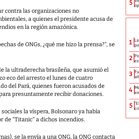
Ve
5
op
r contra las organizaciones no
bientales, a quienes el presidente acusa de
cendios en la región amazónica.
La
1
pechas de ONGs, ¿qué me hizo la prensa?", se
po
Pi
2
es
 de la ultraderecha brasileña, que asumió el
Fu
3
añ
zo eco del arresto el lunes de cuatro
ado del Pará, quienes fueron acusados de
Mi
4
en
n para presuntamente recibir donaciones.
‘E
5
cr
sociales la víspera, Bolsonaro ya había
r de "Titanic" a dichos incendios.
lamas), se la envía a una ONG, la ONG contacta