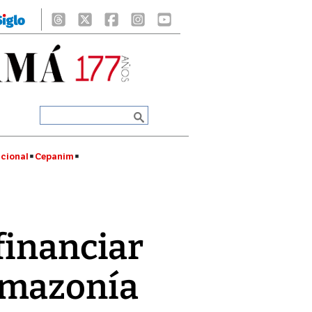
cional
Cepanim
financiar
Amazonía