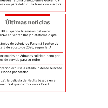
nezuela retoma diálogo entre Gobierno y
osición para definir una transición electoral
Últimas noticias
 DIJ suspende la emisión del récord
licivo en ventanillas y plataforma digital
rámide de Lotería de Panamá | sorteo de
te 5 de agosto de 2026, según la IA
ncionarios de Aduanas solicitan bono por
os de servicio para su retiro
gración expulsa a estadounidense buscado
 Florida por cocaína
lize’: la película de Netflix basada en el
imen real que conmocionó a Brasil