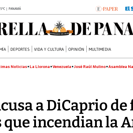
.5°C | PANAMÁ
MÍA
DEPORTES
VIDA Y CULTURA
OPINIÓN
MULTIMEDIA
timas Noticias
La Llorona
Venezuela
José Raúl Mulino
Asamblea Na
cusa a DiCaprio de 
 que incendian la 