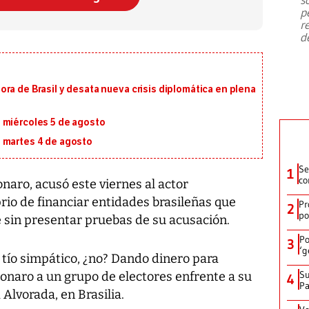
emergencia de gran
...
p
r
d
ra de Brasil y desata nueva crisis diplomática en plena
 miércoles 5 de agosto
 martes 4 de agosto
Se
1
co
sonaro, acusó este viernes al actor
o de financiar entidades brasileñas que
Pr
2
po
 sin presentar pruebas de su acusación.
Po
3
‘g
 tío simpático, ¿no? Dando dinero para
Su
sonaro a un grupo de electores enfrente a su
4
P
a Alvorada, en Brasilia.