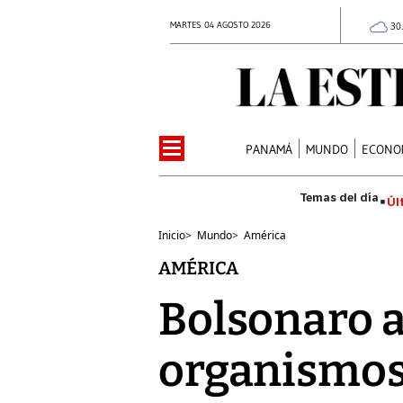
MARTES 04 AGOSTO 2026
30
PANAMÁ
MUNDO
ECONO
Úl
Inicio
>
Mundo
>
América
AMÉRICA
Bolsonaro a
organismos