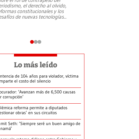
eriodismo, el derecho al olvido,
presidente de Brasil,
eformas constitucionales y los
da Silva, oficializó 
esafíos de nuevas tecnologías
...
candidatura
...
Lo más leído
ntencia de 104 años para violador, víctima
mparte el costo del silencio
ocurador: ‘Avanzan más de 6,500 causas
r corrupción’
lémica reforma permite a diputados
estionar obras’ en sus circuitos
mit Seth: ‘Siempre seré un buen amigo de
anamá’