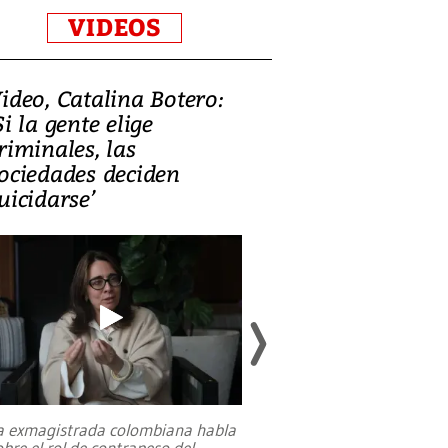
VIDEOS
ideo, Catalina Botero:
Video: Lula la
Si la gente elige
candidatura 
riminales, las
promesas de i
ociedades deciden
en defensa, ed
uicidarse’
tierras raras
a exmagistrada colombiana habla
Entre recuerdos y es
obre el rol de contrapeso del
referencias hacia sus