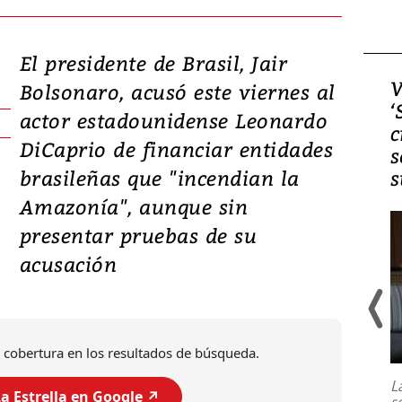
El presidente de Brasil, Jair
Video, Japón: Terremoto
V
Bolsonaro, acusó este viernes al
deja heridos y graves
‘
actor estadounidense Leonardo
daños en Kumamoto
c
DiCaprio de financiar entidades
s
brasileñas que "incendian la
s
Amazonía", aunque sin
presentar pruebas de su
acusación
Un fuerte terremoto de magnitud
 cobertura en los resultados de búsqueda.
7,1 se registró este martes 28 de
julio en la prefectura de Kumamoto,
L
al sur de Japón, provocando una
a Estrella en Google ↗️
s