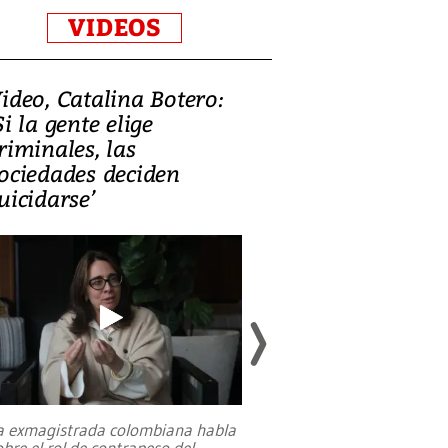
VIDEOS
ideo, Catalina Botero:
Video: Lula la
Si la gente elige
candidatura 
riminales, las
promesas de i
ociedades deciden
en defensa, ed
uicidarse’
tierras raras
a exmagistrada colombiana habla
Entre recuerdos y es
obre el rol de contrapeso del
referencias hacia sus