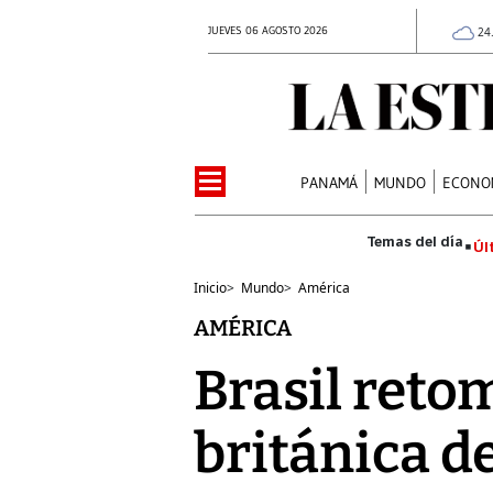
JUEVES 06 AGOSTO 2026
24
PANAMÁ
MUNDO
ECONO
Úl
Inicio
>
Mundo
>
América
AMÉRICA
Brasil reto
británica 