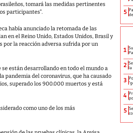
brasileños, tomará las medidas pertinentes
Pa
5
os participantes".
de
eca había anunciado la retomada de las
lan en el Reino Unido, Estados Unidos, Brasil y
s por la reacción adversa sufrida por un
Su
1
P
Se
2
e se están desarrollando en todo el mundo a
la
r la pandemia del coronavirus, que ha causado
Po
3
‘g
ios, superado los 900.000 muertos y está
Pr
4
po
nsiderado como uno de los más
Se
5
co
nsión de las pruebas clínicas, la Anvisa