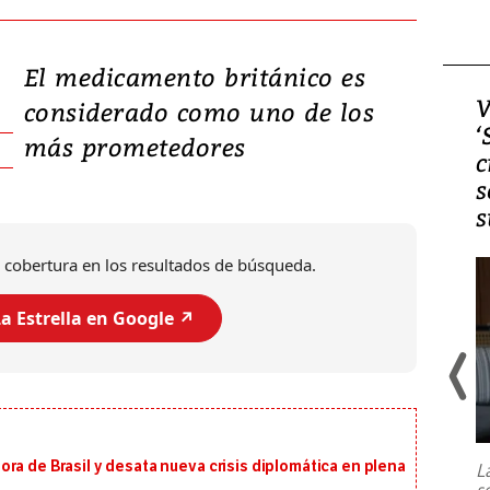
El medicamento británico es
Video, Japón: Terremoto
V
considerado como uno de los
deja heridos y graves
‘
más prometedores
daños en Kumamoto
c
s
s
 cobertura en los resultados de búsqueda.
a Estrella en Google ↗️
Un fuerte terremoto de magnitud
7,1 se registró este martes 28 de
julio en la prefectura de Kumamoto,
ra de Brasil y desata nueva crisis diplomática en plena
L
al sur de Japón, provocando una
s