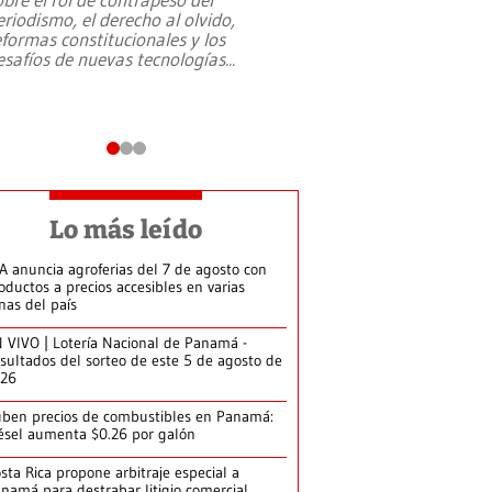
eriodismo, el derecho al olvido,
presidente de Brasil,
eformas constitucionales y los
da Silva, oficializó 
esafíos de nuevas tecnologías
...
candidatura
...
Lo más leído
A anuncia agroferias del 7 de agosto con
oductos a precios accesibles en varias
nas del país
 VIVO | Lotería Nacional de Panamá -
sultados del sorteo de este 5 de agosto de
026
ben precios de combustibles en Panamá:
ésel aumenta $0.26 por galón
sta Rica propone arbitraje especial a
namá para destrabar litigio comercial