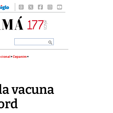
cional
Cepanim
 la vacuna
ford