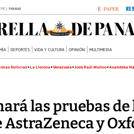
.1°C | PANAMÁ
MÍA
DEPORTES
VIDA Y CULTURA
OPINIÓN
MULTIMEDIA
timas Noticias
La Llorona
Venezuela
José Raúl Mulino
Asamblea Na
mará las pruebas de
de AstraZeneca y Ox