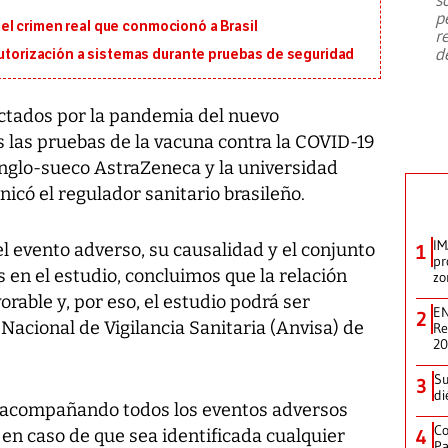
emergencia de gran
...
p
en el crimen real que conmocionó a Brasil
r
d
autorización a sistemas durante pruebas de seguridad
ectados por la pandemia del nuevo
s las pruebas de la vacuna contra la COVID-19
anglo-sueco AstraZeneca y la universidad
icó el regulador sanitario brasileño.
IM
l evento adverso, su causalidad y el conjunto
1
pr
en el estudio, concluimos que la relación
zo
rable y, por eso, el estudio podrá ser
EN
2
acional de Vigilancia Sanitaria (Anvisa) de
Re
2
Su
3
di
á acompañando todos los eventos adversos
Co
 en caso de que sea identificada cualquier
4
Pa