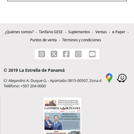
¿Quiénes somos?
Tarifario GESE
Suplementos
Ventas
e-Paper
Puntos de venta
Términos y condiciones
© 2019 La Estrella de Panamá
C/ Alejandro A. Duque G. - Apartado 0815-00507, Zona 4
Teléfono: +507 204-0000