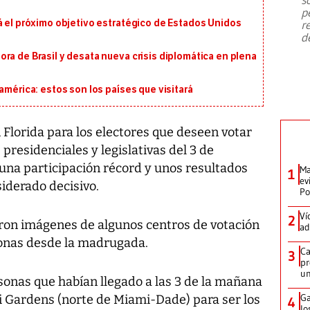
emergencia de gran
...
p
á el próximo objetivo estratégico de Estados Unidos
r
d
ra de Brasil y desata nueva crisis diplomática en plena
américa: estos son los países que visitará
 Florida para los electores que deseen votar
presidenciales y legislativas del 3 de
 una participación récord y unos resultados
Ma
1
ev
iderado decisivo.
Po
Ví
2
ron imágenes de algunos centros de votación
ad
sonas desde la madrugada.
Ca
3
pr
un
sonas que habían llegado a las 3 de la mañana
Ga
i Gardens (norte de Miami-Dade) para ser los
4
lo