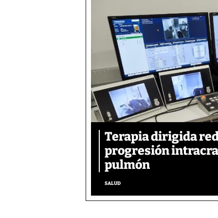
Terapia dirigida re
progresión intracra
pulmón
SALUD