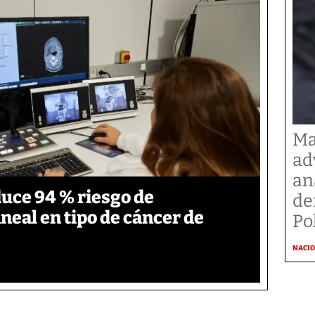
Ma
ad
an
duce 94 % riesgo de
de
neal en tipo de cáncer de
Po
NACI