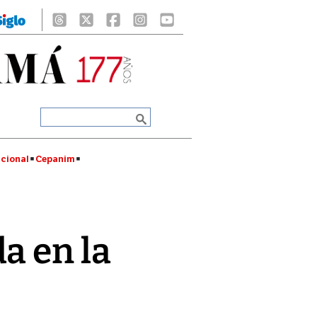
cional
Cepanim
a en la