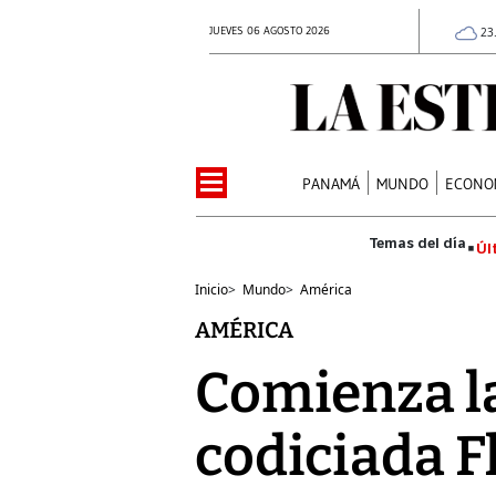
JUEVES 06 AGOSTO 2026
23
PANAMÁ
MUNDO
ECONO
Úl
Inicio
>
Mundo
>
América
AMÉRICA
Comienza la
codiciada F