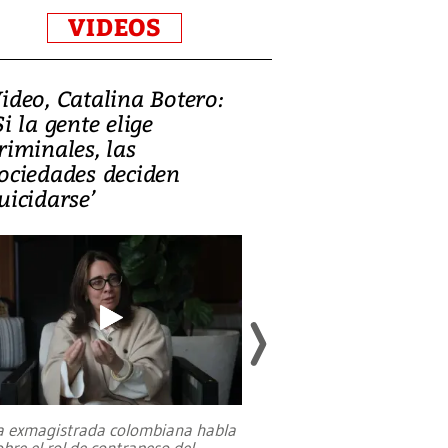
VIDEOS
ideo, Catalina Botero:
Video: Lula la
Si la gente elige
candidatura 
riminales, las
promesas de i
ociedades deciden
en defensa, ed
uicidarse’
tierras raras
a exmagistrada colombiana habla
Entre recuerdos y es
obre el rol de contrapeso del
referencias hacia sus