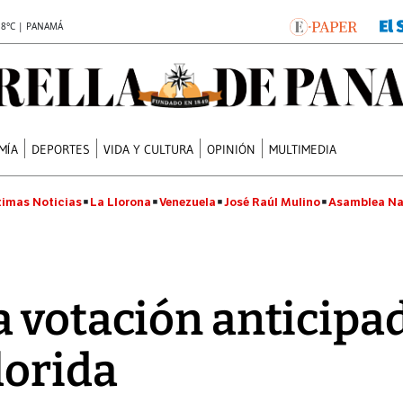
.8°C | PANAMÁ
MÍA
DEPORTES
VIDA Y CULTURA
OPINIÓN
MULTIMEDIA
timas Noticias
La Llorona
Venezuela
José Raúl Mulino
Asamblea Na
 votación anticipad
lorida