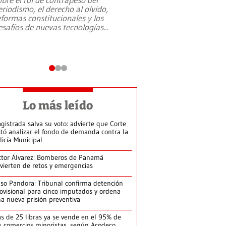
eriodismo, el derecho al olvido,
presidente de Brasil,
eformas constitucionales y los
da Silva, oficializó 
esafíos de nuevas tecnologías
...
candidatura
...
Lo más leído
gistrada salva su voto: advierte que Corte
itó analizar el fondo de demanda contra la
licía Municipal
ctor Álvarez: Bomberos de Panamá
vierten de retos y emergencias
so Pandora: Tribunal confirma detención
ovisional para cinco imputados y ordena
a nueva prisión preventiva
s de 25 libras ya se vende en el 95% de
s comercios minoristas, según Acodeco