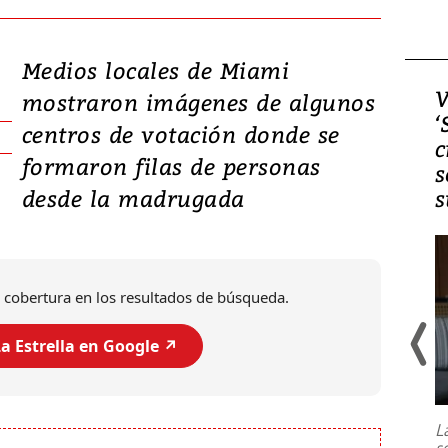
Medios locales de Miami
Video, Japón: Terremoto
V
mostraron imágenes de algunos
deja heridos y graves
‘
centros de votación donde se
daños en Kumamoto
c
formaron filas de personas
s
desde la madrugada
s
 cobertura en los resultados de búsqueda.
a Estrella en Google ↗️
Un fuerte terremoto de magnitud
7,1 se registró este martes 28 de
julio en la prefectura de Kumamoto,
L
al sur de Japón, provocando una
s