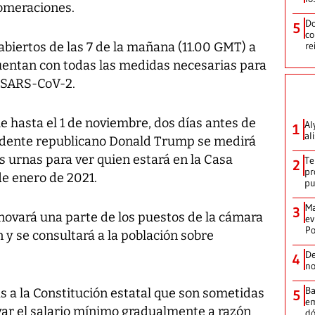
lomeraciones.
Do
5
co
abiertos de las 7 de la mañana (11.00 GMT) a
re
cuentan con todas las medidas necesarias para
s SARS-CoV-2.
e hasta el 1 de noviembre, dos días antes de
Al
1
al
esidente republicano Donald Trump se medirá
s urnas para ver quien estará en la Casa
Te
2
pr
de enero de 2021.
p
Ma
3
novará una parte de los puestos de la cámara
ev
Po
y se consultará a la población sobre
De
4
no
Ba
s a la Constitución estatal que son sometidas
5
em
evar el salario mínimo gradualmente a razón
dó