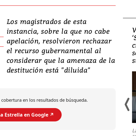
Los magistrados de esta
Video, Japón: Terremoto
V
instancia, sobre la que no cabe
deja heridos y graves
‘
apelación, resolvieron rechazar
daños en Kumamoto
c
el recurso gubernamental al
s
considerar que la amenaza de la
s
destitución está "diluida"
 cobertura en los resultados de búsqueda.
a Estrella en Google ↗️
Un fuerte terremoto de magnitud
7,1 se registró este martes 28 de
julio en la prefectura de Kumamoto,
L
al sur de Japón, provocando una
s