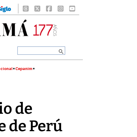
cional
Cepanim
io de
e de Perú