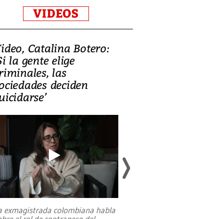
VIDEOS
ideo, Catalina Botero:
Video: Lula la
Si la gente elige
candidatura 
riminales, las
promesas de i
ociedades deciden
en defensa, ed
uicidarse’
tierras raras
a exmagistrada colombiana habla
Entre recuerdos y es
obre el rol de contrapeso del
referencias hacia sus