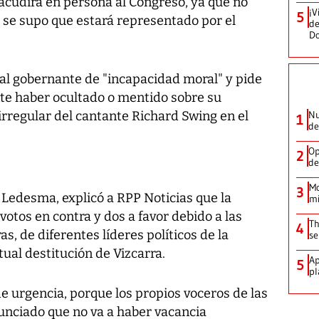
acudirá en persona al Congreso, ya que no
¡V
5
sí se supo que estará representado por el
de
D
al gobernante de "incapacidad moral" y pide
te haber ocultado o mentido sobre su
 irregular del cantante Richard Swing en el
Nu
1
de
Op
2
de
Mo
3
 Ledesma, explicó a RPP Noticias que la
mi
otos en contra y dos a favor debido a las
Th
4
as, de diferentes líderes políticos de la
se
ual destitución de Vizcarra.
Ap
5
pl
 urgencia, porque los propios voceros de las
unciado que no va a haber vacancia