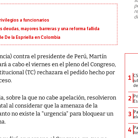
emergencia de gran
...
p
r
d
rivilegios a funcionarios
s deudas, mayores barreras y una reforma fallida
de De la Espriella en Colombia
ancia) contra el presidente de Perú, Martín
ará a cabo el viernes en el pleno del Congreso,
itucional (TC) rechazara el pedido hecho por
CS
1
ceso.
ju
de
Pr
a, sobre la que no cabe apelación, resolvieron
2
Es
al al considerar que la amenaza de la
Pa
tanto no existe la "urgencia" para bloquear un
3
el
ha.
Pa
4
lo