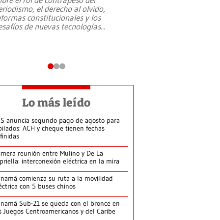
eriodismo, el derecho al olvido,
presidente de Brasil,
eformas constitucionales y los
da Silva, oficializó 
esafíos de nuevas tecnologías
...
candidatura
...
Lo más leído
S anuncia segundo pago de agosto para
bilados: ACH y cheque tienen fechas
finidas
imera reunión entre Mulino y De La
priella: interconexión eléctrica en la mira
namá comienza su ruta a la movilidad
éctrica con 5 buses chinos
namá Sub-21 se queda con el bronce en
s Juegos Centroamericanos y del Caribe