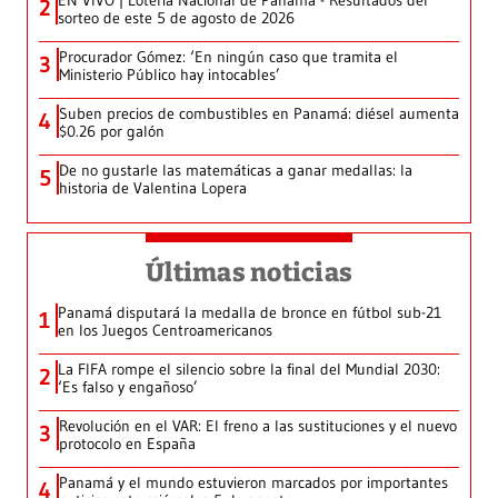
EN VIVO | Lotería Nacional de Panamá - Resultados del
2
sorteo de este 5 de agosto de 2026
Procurador Gómez: ‘En ningún caso que tramita el
3
Ministerio Público hay intocables’
Suben precios de combustibles en Panamá: diésel aumenta
4
$0.26 por galón
De no gustarle las matemáticas a ganar medallas: la
5
historia de Valentina Lopera
Últimas noticias
Panamá disputará la medalla de bronce en fútbol sub-21
1
en los Juegos Centroamericanos
La FIFA rompe el silencio sobre la final del Mundial 2030:
2
‘Es falso y engañoso’
Revolución en el VAR: El freno a las sustituciones y el nuevo
3
protocolo en España
Panamá y el mundo estuvieron marcados por importantes
4