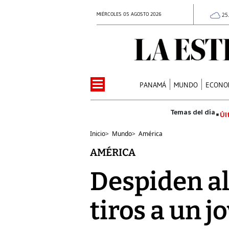
MIÉRCOLES 05 AGOSTO 2026
25
PANAMÁ
MUNDO
ECONO
Úl
Inicio
>
Mundo
>
América
AMÉRICA
Despiden al 
tiros a un 