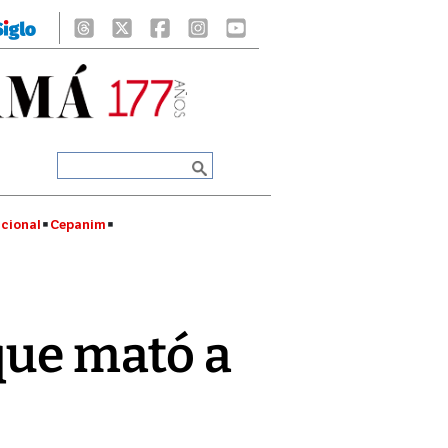
cional
Cepanim
que mató a