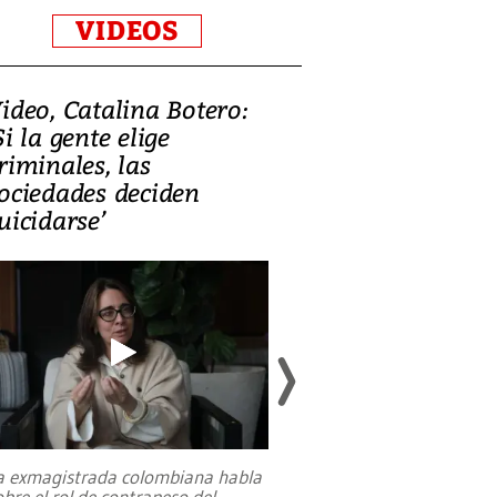
VIDEOS
ideo, Catalina Botero:
Video: Lula la
Si la gente elige
candidatura 
riminales, las
promesas de i
ociedades deciden
en defensa, ed
uicidarse’
tierras raras
a exmagistrada colombiana habla
Entre recuerdos y es
obre el rol de contrapeso del
referencias hacia sus