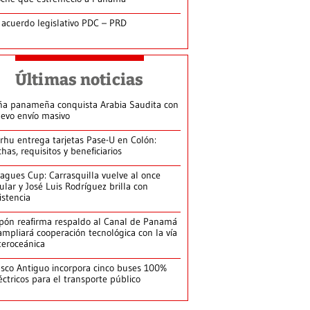
 acuerdo legislativo PDC – PRD
Últimas noticias
ña panameña conquista Arabia Saudita con
evo envío masivo
arhu entrega tarjetas Pase-U en Colón:
chas, requisitos y beneficiarios
agues Cup: Carrasquilla vuelve al once
tular y José Luis Rodríguez brilla con
istencia
pón reafirma respaldo al Canal de Panamá
ampliará cooperación tecnológica con la vía
teroceánica
sco Antiguo incorpora cinco buses 100%
éctricos para el transporte público