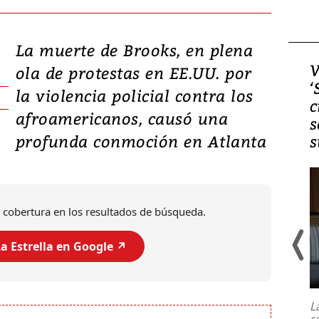
La muerte de Brooks, en plena
Video, Japón: Terremoto
V
ola de protestas en EE.UU. por
deja heridos y graves
‘
la violencia policial contra los
daños en Kumamoto
c
afroamericanos, causó una
s
profunda conmoción en Atlanta
s
 cobertura en los resultados de búsqueda.
a Estrella en Google ↗️
Un fuerte terremoto de magnitud
7,1 se registró este martes 28 de
julio en la prefectura de Kumamoto,
L
al sur de Japón, provocando una
s