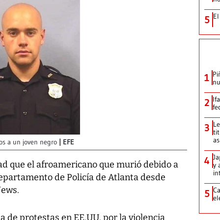
El
5
Pi
1
nu
If
2
fe
Le
3
ti
as
ros a un joven negro
EFE
Ja
4
dad que el afroamericano que murió debido a
y 
in
Departamento de Policía de Atlanta desde
News.
Ca
5
el
a de protestas en EE.UU. por la violencia