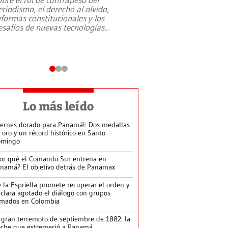
eriodismo, el derecho al olvido,
presidente de Brasil,
eformas constitucionales y los
da Silva, oficializó 
esafíos de nuevas tecnologías
...
candidatura
...
Lo más leído
iernes dorado para Panamá!: Dos medallas
 oro y un récord histórico en Santo
omingo
or qué el Comando Sur entrena en
namá? El objetivo detrás de Panamax
 la Espriella promete recuperar el orden y
clara agotado el diálogo con grupos
rmados en Colombia
 gran terremoto de septiembre de 1882: la
che que estremeció a Panamá