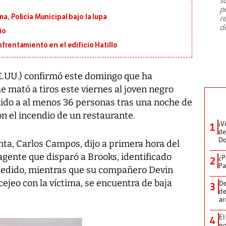
emergencia de gran
...
p
a, Policía Municipal bajo la lupa
r
d
io
nfrentamiento en el edificio Hatillo
EE.UU.) confirmó este domingo que ha
 mató a tiros este viernes al joven negro
ido a al menos 36 personas tras una noche de
n el incendio de un restaurante.
¡V
1
de
D
anta, Carlos Campos, dijo a primera hora del
gente que disparó a Brooks, identificado
¿P
2
Pa
spedido, mientras que su compañero Devin
cejeo con la víctima, se encuentra de baja
De
3
de
a
El
4
no