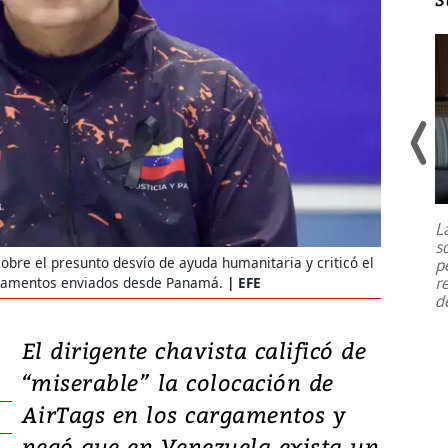
Un fuerte terremoto de magnitud
7,1 se registró este martes 28 de
julio en la prefectura de Kumamoto,
L
al sur de Japón, provocando una
s
emergencia de gran
...
obre el presunto desvío de ayuda humanitaria y criticó el
p
r
argamentos enviados desde Panamá.
EFE
d
El dirigente chavista calificó de
“miserable” la colocación de
AirTags en los cargamentos y
negó que en Venezuela exista un