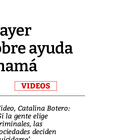
Mayer
obre ayuda
anamá
VIDEOS
ideo, Catalina Botero:
Video: Lula la
Si la gente elige
candidatura 
riminales, las
promesas de i
ociedades deciden
en defensa, ed
uicidarse’
tierras raras