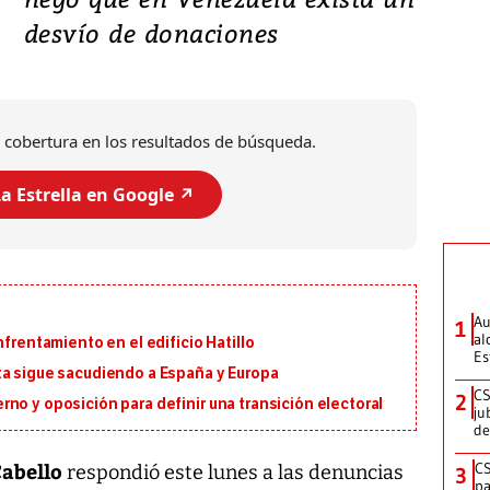
desvío de donaciones
 cobertura en los resultados de búsqueda.
a Estrella en Google ↗️
Au
1
al
nfrentamiento en el edificio Hatillo
Es
ta sigue sacudiendo a España y Europa
CS
2
no y oposición para definir una transición electoral
ju
de
Cabello
CS
respondió este lunes a las denuncias
3
pa