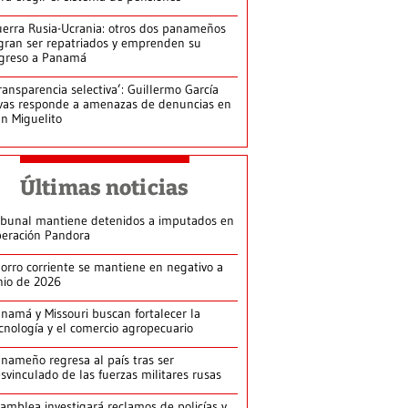
erra Rusia-Ucrania: otros dos panameños
gran ser repatriados y emprenden su
greso a Panamá
ransparencia selectiva’: Guillermo García
vas responde a amenazas de denuncias en
n Miguelito
Últimas noticias
ibunal mantiene detenidos a imputados en
eración Pandora
orro corriente se mantiene en negativo a
nio de 2026
namá y Missouri buscan fortalecer la
cnología y el comercio agropecuario
nameño regresa al país tras ser
svinculado de las fuerzas militares rusas
amblea investigará reclamos de policías y