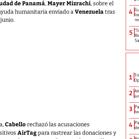
udad de Panamá
Mayer Mizrachi
,
, sobre el
Gu
Venezuela
4
ayuda humanitaria enviado a
tras
lo
junio.
re
‘T
5
Ri
Sa
Tr
1
Op
Ah
2
ju
Pa
3
te
Pa
Cabello
4
a,
rechazó las acusaciones
de
AirTag
sitivos
para rastrear las donaciones y
As