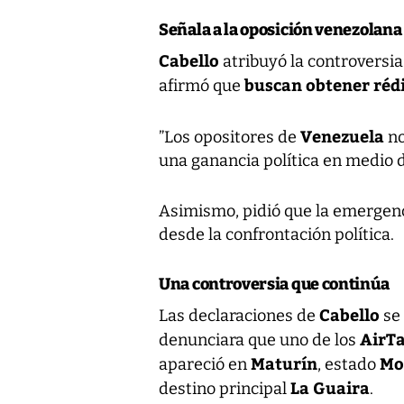
Señala a la oposición venezolana
Cabello
atribuyó la controversia
buscan obtener rédi
afirmó que
Venezuela
”Los opositores de
no
una ganancia política en medio d
Asimismo, pidió que la emergenc
desde la confrontación política.
Una controversia que continúa
Cabello
Las declaraciones de
se
AirT
denunciara que uno de los
Maturín
Mo
apareció en
, estado
La Guaira
destino principal
.