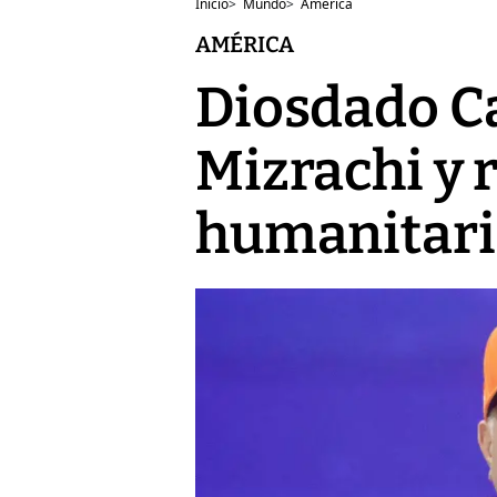
Inicio
>
Mundo
>
América
AMÉRICA
Diosdado C
Mizrachi y 
humanitari