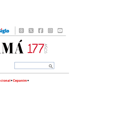
cional
Cepanim