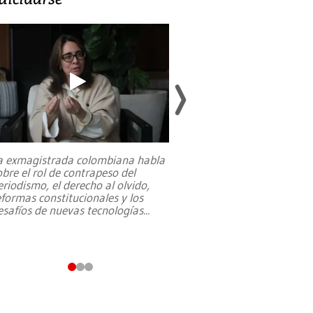
a exmagistrada colombiana habla
Entre recuerdos y es
obre el rol de contrapeso del
referencias hacia sus
eriodismo, el derecho al olvido,
presidente de Brasil,
eformas constitucionales y los
da Silva, oficializó 
esafíos de nuevas tecnologías
...
candidatura
...