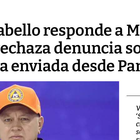
abello responde a 
rechaza denuncia s
a enviada desde P
Video, Japón: Terremoto
V
deja heridos y graves
‘
daños en Kumamoto
c
s
s