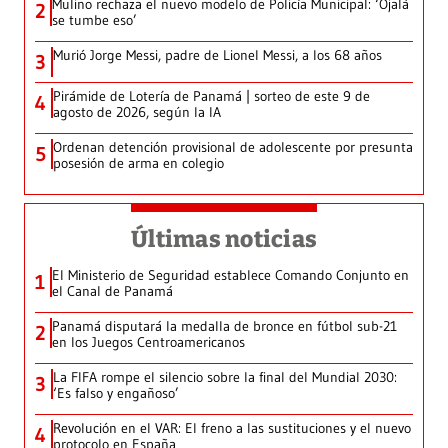
Mulino rechaza el nuevo modelo de Policía Municipal: ‘Ojalá
2
se tumbe eso’
Murió Jorge Messi, padre de Lionel Messi, a los 68 años
3
Pirámide de Lotería de Panamá | sorteo de este 9 de
4
agosto de 2026, según la IA
Ordenan detención provisional de adolescente por presunta
5
posesión de arma en colegio
Últimas noticias
El Ministerio de Seguridad establece Comando Conjunto en
1
el Canal de Panamá
Panamá disputará la medalla de bronce en fútbol sub-21
2
en los Juegos Centroamericanos
La FIFA rompe el silencio sobre la final del Mundial 2030:
3
‘Es falso y engañoso’
Revolución en el VAR: El freno a las sustituciones y el nuevo
4
protocolo en España