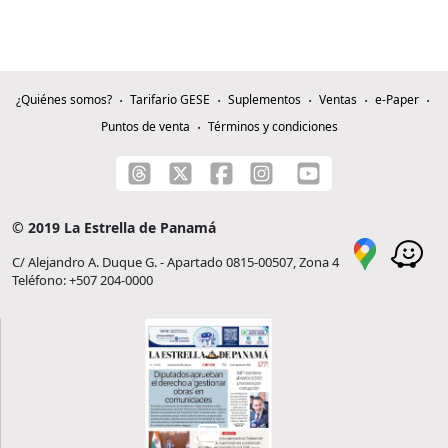
¿Quiénes somos?
Tarifario GESE
Suplementos
Ventas
e-Paper
Puntos de venta
Términos y condiciones
© 2019 La Estrella de Panamá
C/ Alejandro A. Duque G. - Apartado 0815-00507, Zona 4
Teléfono: +507 204-0000