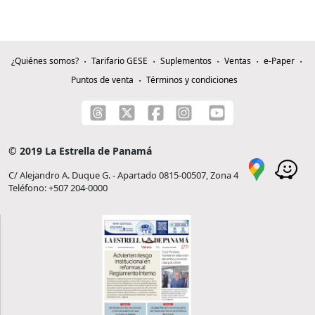
¿Quiénes somos?
Tarifario GESE
Suplementos
Ventas
e-Paper
Puntos de venta
Términos y condiciones
© 2019 La Estrella de Panamá
C/ Alejandro A. Duque G. - Apartado 0815-00507, Zona 4
Teléfono: +507 204-0000