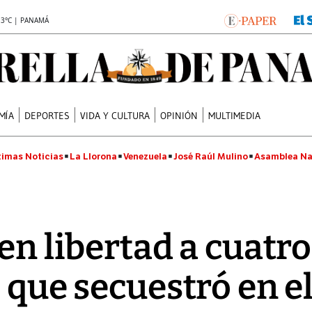
.3°C | PANAMÁ
MÍA
DEPORTES
VIDA Y CULTURA
OPINIÓN
MULTIMEDIA
timas Noticias
La Llorona
Venezuela
José Raúl Mulino
Asamblea Na
en libertad a cuatro 
s que secuestró en