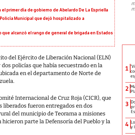
m
presidente de Brasil, Luiz Inácio Lula
m
l primer día de gobierno de Abelardo De La Espriella
da Silva, oficializó este domingo su
candidatura
...
Policía Municipal que dejó hospitalizado a
o que alcanzó el rango de general de brigada en Estados
ito del Ejército de Liberación Nacional (ELN)
 y dos policías que había secuestrado en la
‘V
1
co
 ubicada en el departamento de Norte de
es
zuela.
Mi
2
Pl
omité Internacional de Cruz Roja (CICR), que
Do
3
s liberados fueron entregados en dos
pr
Es
rural del municipio de Teorama a misiones
hicieron parte la Defensoría del Pueblo y la
Lo
4
y 