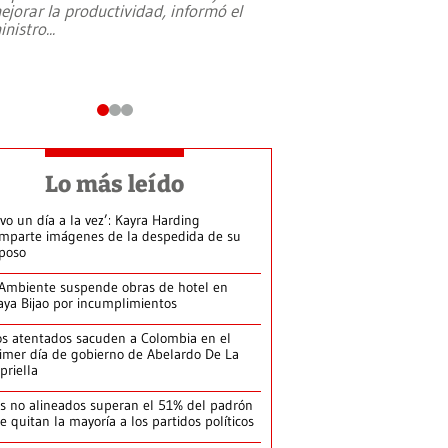
ejorar la productividad, informó el
periodismo, el derech
inistro
...
reformas constitucio
desafíos de nuevas t
Lo más leído
ivo un día a la vez’: Kayra Harding
mparte imágenes de la despedida de su
poso
Ambiente suspende obras de hotel en
aya Bijao por incumplimientos
s atentados sacuden a Colombia en el
imer día de gobierno de Abelardo De La
priella
s no alineados superan el 51% del padrón
le quitan la mayoría a los partidos políticos