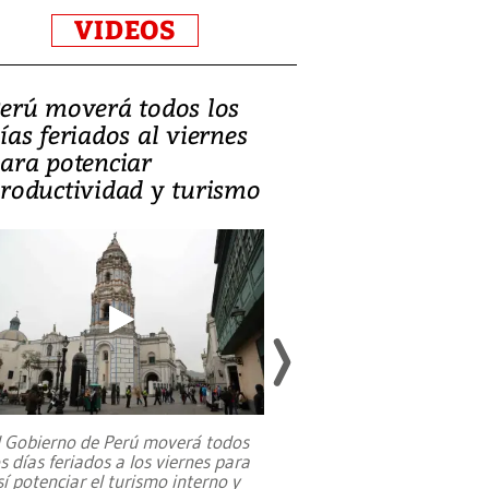
VIDEOS
erú moverá todos los
Video, Catalin
ías feriados al viernes
‘Si la gente el
ara potenciar
criminales, la
roductividad y turismo
sociedades de
suicidarse’
l Gobierno de Perú moverá todos
os días feriados a los viernes para
La exmagistrada co
sí potenciar el turismo interno y
sobre el rol de contr