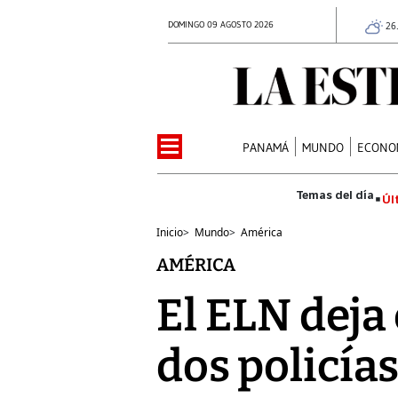
DOMINGO 09 AGOSTO 2026
26
PANAMÁ
MUNDO
ECONO
Úl
Inicio
>
Mundo
>
América
AMÉRICA
El ELN deja 
dos policía