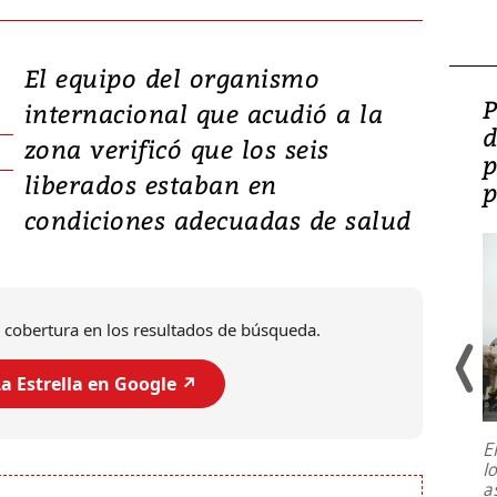
El equipo del organismo
Video: Lula lanza su
P
internacional que acudió a la
candidatura con
d
zona verificó que los seis
promesas de inversión
p
liberados estaban en
en defensa, educación y
p
condiciones adecuadas de salud
tierras raras
 cobertura en los resultados de búsqueda.
a Estrella en Google ↗️
E
l
Entre recuerdos y escuetas
a
referencias hacia sus adversarios, el