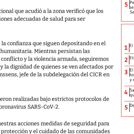
Pe
5
se
onal que acudió a la zona verificó que los
Se
ciones adecuadas de salud para ser
 la confianza que siguen depositando en el
El
1
 humanitaria. Mientras persistan las
Et
conflicto y la violencia armada, seguiremos
2
 y la dignidad de quienes se ven afectados por
El
3
enssens, jefe de la subdelegación del CICR en
hi
y 
Sa
4
qu
ron realizadas bajo estrictos protocolos de
De
coronavirus SARS-CoV-2.
5
estras acciones medidas de seguridad para
La protección y el cuidado de las comunidades