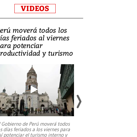
VIDEOS
erú moverá todos los
Video, Catalin
ías feriados al viernes
‘Si la gente el
ara potenciar
criminales, la
roductividad y turismo
sociedades de
suicidarse’
l Gobierno de Perú moverá todos
os días feriados a los viernes para
La exmagistrada co
sí potenciar el turismo interno y
sobre el rol de contr