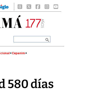
cional
Cepanim
ad 580 días