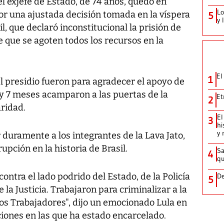
, el exjefe de Estado, de 74 años, quedó en
Lo
por una ajustada decisión tomada en la víspera
5
y 
, que declaró inconstitucional la prisión de
que se agoten todos los recursos en la
El
1
el presidio fueron para agradecer el apoyo de
 y 7 meses acamparon a las puertas de la
Et
2
aridad.
El
3
hi
y 
duramente a los integrantes de la Lava Jato,
upción en la historia de Brasil.
Sa
4
qu
contra el lado podrido del Estado, de la Policía
De
5
e la Justicia. Trabajaron para criminalizar a la
 los Trabajadores", dijo un emocionado Lula en
ciones en las que ha estado encarcelado.