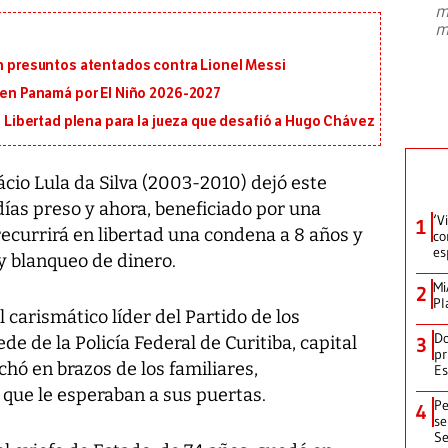
m
presidente de Brasil, Luiz Inácio Lula
m
da Silva, oficializó este domingo su
candidatura
...
on presuntos atentados contra Lionel Messi
s en Panamá por El Niño 2026-2027
i: Libertad plena para la jueza que desafió a Hugo Chávez
ácio Lula da Silva (2003-2010) dejó este
días preso y ahora, beneficiado por una
‘V
1
ecurrirá en libertad una condena a 8 años y
co
es
y blanqueo de dinero.
Mi
2
Pl
l carismático líder del Partido de los
Do
e de la Policía Federal de Curitiba, capital
3
pr
chó en brazos de los familiares,
Es
 que le esperaban a sus puertas.
Pe
4
se
Se