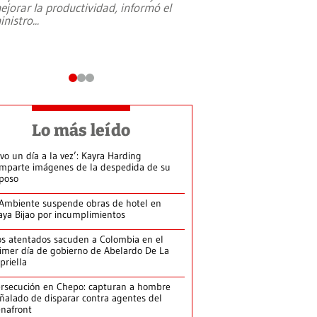
ejorar la productividad, informó el
periodismo, el derech
inistro
...
reformas constitucio
desafíos de nuevas t
Lo más leído
ivo un día a la vez’: Kayra Harding
mparte imágenes de la despedida de su
poso
Ambiente suspende obras de hotel en
aya Bijao por incumplimientos
s atentados sacuden a Colombia en el
imer día de gobierno de Abelardo De La
priella
rsecución en Chepo: capturan a hombre
ñalado de disparar contra agentes del
nafront