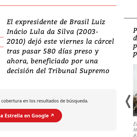
El expresidente de Brasil Luiz
Video: Lula lanza su
P
Inácio Lula da Silva (2003-
candidatura con
d
2010) dejó este viernes la cárcel
promesas de inversión
p
tras pasar 580 días preso y
en defensa, educación y
p
ahora, beneficiado por una
tierras raras
decisión del Tribunal Supremo
 cobertura en los resultados de búsqueda.
a Estrella en Google ↗️
E
l
Entre recuerdos y escuetas
a
referencias hacia sus adversarios, el