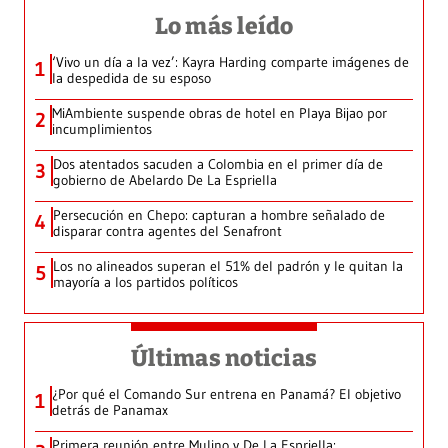
Lo más leído
‘Vivo un día a la vez’: Kayra Harding comparte imágenes de
1
la despedida de su esposo
MiAmbiente suspende obras de hotel en Playa Bijao por
2
incumplimientos
Dos atentados sacuden a Colombia en el primer día de
3
gobierno de Abelardo De La Espriella
Persecución en Chepo: capturan a hombre señalado de
4
disparar contra agentes del Senafront
Los no alineados superan el 51% del padrón y le quitan la
5
mayoría a los partidos políticos
Últimas noticias
¿Por qué el Comando Sur entrena en Panamá? El objetivo
1
detrás de Panamax
Primera reunión entre Mulino y De La Espriella: