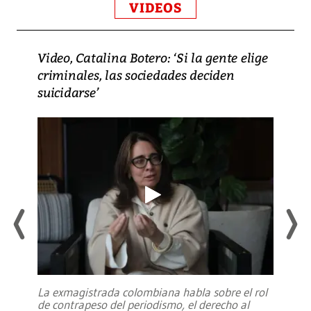
VIDEOS
Video, Catalina Botero: ‘Si la gente elige
criminales, las sociedades deciden
suicidarse’
La exmagistrada colombiana habla sobre el rol
de contrapeso del periodismo, el derecho al