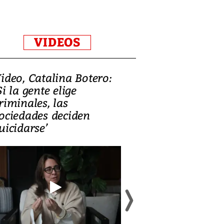
VIDEOS
ideo, Catalina Botero:
Video: Lula la
Si la gente elige
candidatura 
riminales, las
promesas de i
ociedades deciden
en defensa, ed
uicidarse’
tierras raras