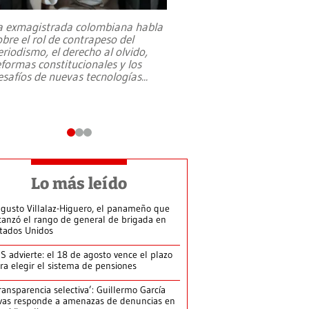
a exmagistrada colombiana habla
Entre recuerdos y es
obre el rol de contrapeso del
referencias hacia sus
eriodismo, el derecho al olvido,
presidente de Brasil,
eformas constitucionales y los
da Silva, oficializó 
esafíos de nuevas tecnologías
...
candidatura
...
Lo más leído
gusto Villalaz-Higuero, el panameño que
canzó el rango de general de brigada en
tados Unidos
S advierte: el 18 de agosto vence el plazo
ra elegir el sistema de pensiones
ransparencia selectiva’: Guillermo García
vas responde a amenazas de denuncias en