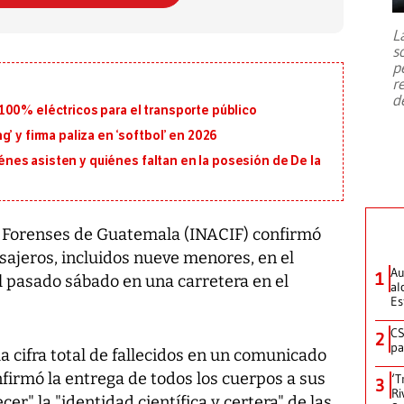
7,1 se registró este martes 28 de
julio en la prefectura de Kumamoto,
L
al sur de Japón, provocando una
s
emergencia de gran
...
p
r
d
100% eléctricos para el transporte público
’ y firma paliza en ‘softbol’ en 2026
uiénes asisten y quiénes faltan en la posesión de De la
as Forenses de Guatemala (INACIF) confirmó
sajeros, incluidos nueve menores, en el
Au
1
el pasado sábado en una carretera en el
al
Es
CS
2
pa
 la cifra total de fallecidos en un comunicado
firmó la entrega de todos los cuerpos a sus
‘T
3
Ri
cer" la "identidad científica y certera" de las