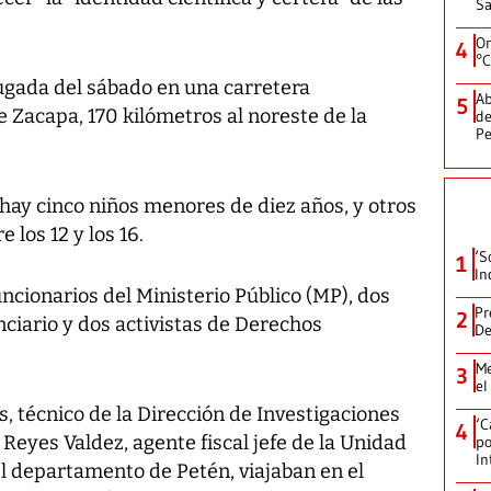
Sa
On
4
°C
ugada del sábado en una carretera
Ab
5
 Zacapa, 170 kilómetros al noreste de la
de
Pe
hay cinco niños menores de diez años, y otros
 los 12 y los 16.
‘S
1
In
ncionarios del Ministerio Público (MP), dos
Pr
2
ciario y dos activistas de Derechos
De
Me
3
el
 técnico de la Dirección de Investigaciones
‘C
4
 Reyes Valdez, agente fiscal jefe de la Unidad
po
In
del departamento de Petén, viajaban en el