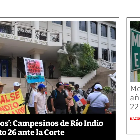
Me
añ
22
NACI
os’: Campesinos de Río Indio
 26 ante la Corte