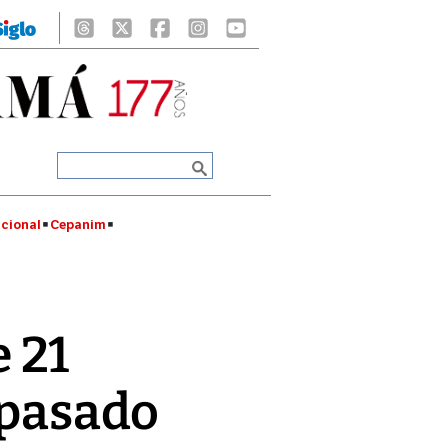
cional
Cepanim
 21
 pasado