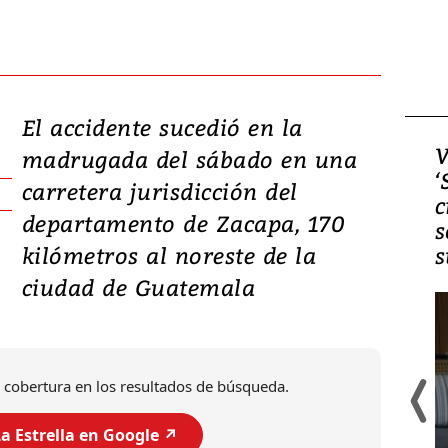
El accidente sucedió en la
Video, Japón: Terremoto
V
madrugada del sábado en una
deja heridos y graves
‘
carretera jurisdicción del
daños en Kumamoto
c
departamento de Zacapa, 170
s
kilómetros al noreste de la
s
ciudad de Guatemala
 cobertura en los resultados de búsqueda.
a Estrella en Google ↗️
Un fuerte terremoto de magnitud