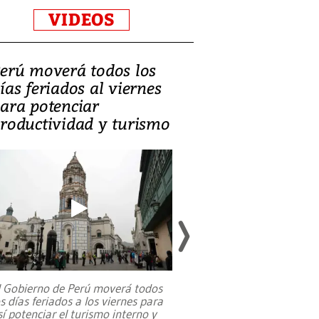
VIDEOS
erú moverá todos los
Video, Catalin
ías feriados al viernes
‘Si la gente el
ara potenciar
criminales, la
roductividad y turismo
sociedades de
suicidarse’
l Gobierno de Perú moverá todos
os días feriados a los viernes para
La exmagistrada co
sí potenciar el turismo interno y
sobre el rol de contr