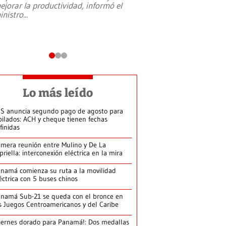
ejorar la productividad, informó el
periodismo, el derech
inistro
...
reformas constitucio
desafíos de nuevas t
Lo más leído
S anuncia segundo pago de agosto para
bilados: ACH y cheque tienen fechas
finidas
imera reunión entre Mulino y De La
priella: interconexión eléctrica en la mira
namá comienza su ruta a la movilidad
éctrica con 5 buses chinos
namá Sub-21 se queda con el bronce en
s Juegos Centroamericanos y del Caribe
iernes dorado para Panamá!: Dos medallas