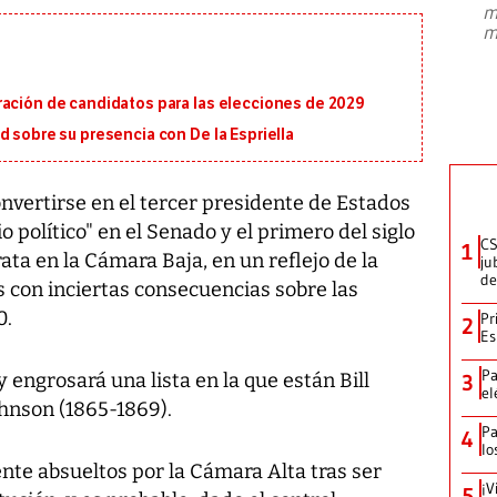
m
presidente de Brasil, Luiz Inácio Lula
m
da Silva, oficializó este domingo su
candidatura
...
ración de candidatos para las elecciones de 2029
d sobre su presencia con De la Espriella
vertirse en el tercer presidente de Estados
o político" en el Senado y el primero del siglo
CS
1
ata en la Cámara Baja, en un reflejo de la
ju
de
ís con inciertas consecuencias sobre las
0.
Pr
2
Es
Pa
y engrosará una lista en la que están Bill
3
el
hnson (1865-1869).
Pa
4
lo
nte absueltos por la Cámara Alta tras ser
¡V
5