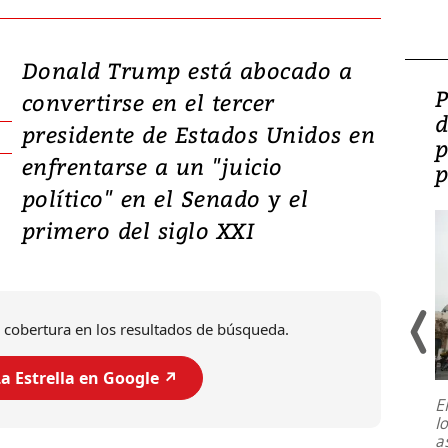
Donald Trump está abocado a
Video: Lula lanza su
P
convertirse en el tercer
candidatura con
d
presidente de Estados Unidos en
promesas de inversión
p
enfrentarse a un "juicio
en defensa, educación y
p
político" en el Senado y el
tierras raras
primero del siglo XXI
 cobertura en los resultados de búsqueda.
a Estrella en Google ↗️
E
l
Entre recuerdos y escuetas
a
referencias hacia sus adversarios, el