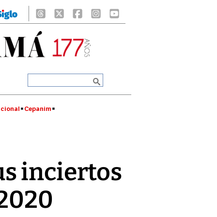
cional
Cepanim
s inciertos
 2020