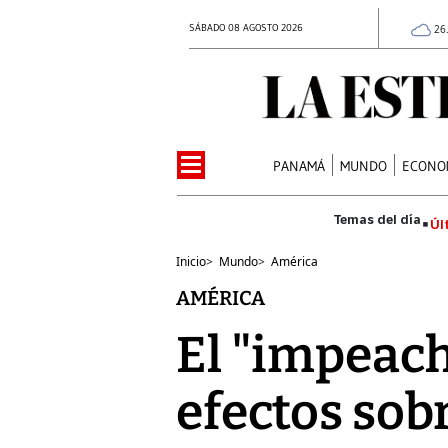
SÁBADO 08 AGOSTO 2026
26
PANAMÁ
MUNDO
ECONO
Úl
Inicio
>
Mundo
>
América
AMÉRICA
El "impeach
efectos sob