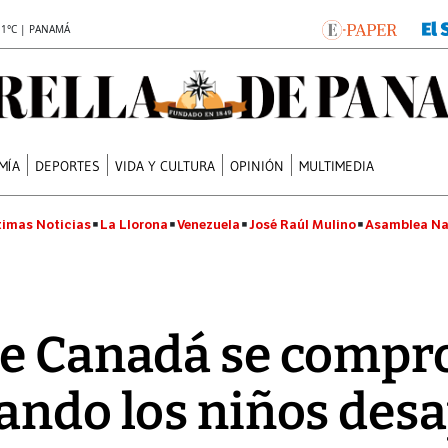
.1°C | PANAMÁ
MÍA
DEPORTES
VIDA Y CULTURA
OPINIÓN
MULTIMEDIA
timas Noticias
La Llorona
Venezuela
José Raúl Mulino
Asamblea Na
de Canadá se comp
ando los niños des