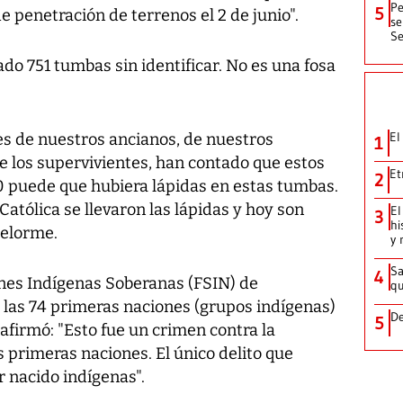
Pe
5
 penetración de terrenos el 2 de junio".
se
Se
do 751 tumbas sin identificar. No es una fosa
El
les de nuestros ancianos, de nuestros
1
e los supervivientes, han contado que estos
Et
2
0 puede que hubiera lápidas en estas tumbas.
Católica se llevaron las lápidas y hoy son
El
3
hi
Delorme.
y 
Sa
4
ones Indígenas Soberanas (FSIN) de
qu
las 74 primeras naciones (grupos indígenas)
De
5
afirmó: "Esto fue un crimen contra la
 primeras naciones. El único delito que
 nacido indígenas".