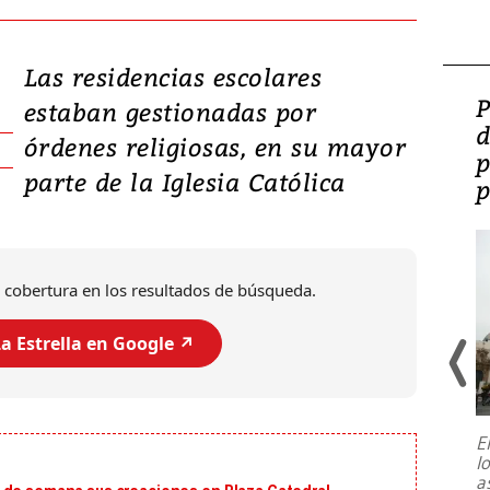
Las residencias escolares
Video: Lula lanza su
P
estaban gestionadas por
candidatura con
d
órdenes religiosas, en su mayor
promesas de inversión
p
parte de la Iglesia Católica
en defensa, educación y
p
tierras raras
 cobertura en los resultados de búsqueda.
a Estrella en Google ↗️
E
l
Entre recuerdos y escuetas
a
referencias hacia sus adversarios, el