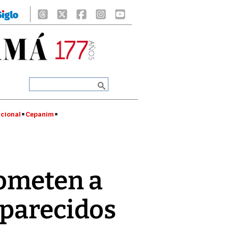
cional
Cepanim
rometen a
aparecidos