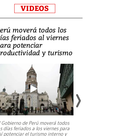
VIDEOS
erú moverá todos los
Video, Catalin
ías feriados al viernes
‘Si la gente el
ara potenciar
criminales, la
roductividad y turismo
sociedades de
suicidarse’
l Gobierno de Perú moverá todos
os días feriados a los viernes para
La exmagistrada co
sí potenciar el turismo interno y
sobre el rol de contr