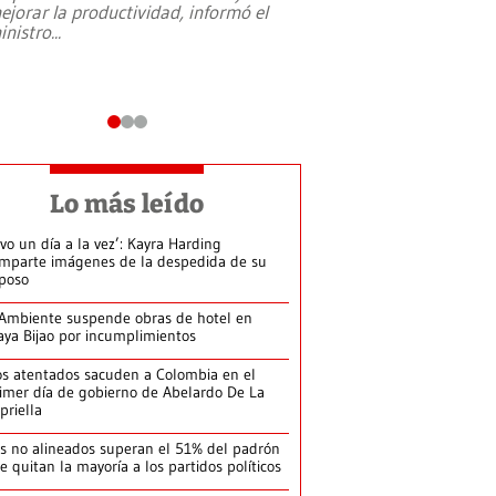
ejorar la productividad, informó el
periodismo, el derech
inistro
...
reformas constitucio
desafíos de nuevas t
Lo más leído
ivo un día a la vez’: Kayra Harding
mparte imágenes de la despedida de su
poso
Ambiente suspende obras de hotel en
aya Bijao por incumplimientos
s atentados sacuden a Colombia en el
imer día de gobierno de Abelardo De La
priella
s no alineados superan el 51% del padrón
le quitan la mayoría a los partidos políticos