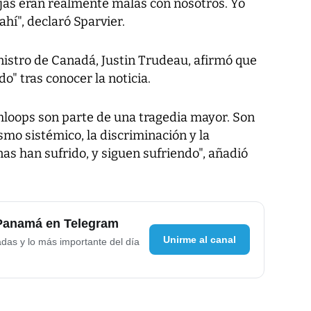
jas eran realmente malas con nosotros. Yo
hí", declaró Sparvier.
istro de Canadá, Justin Trudeau, afirmó que
o" tras conocer la noticia.
mloops son parte de una tragedia mayor. Son
mo sistémico, la discriminación y la
nas han sufrido, y siguen sufriendo", añadió
 Panamá en Telegram
Unirme al canal
adas y lo más importante del día