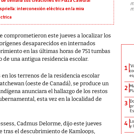
 de semana sus creaciones en Plaza Catedral
m
presidente de Brasil, Luiz Inácio Lula
m
priella: interconexión eléctrica en la mira
da Silva, oficializó este domingo su
candidatura
...
ctrica
e comprometieron este jueves a localizar los
borígenes desaparecidos en internados
rimiento en las últimas horas de 751 tumbas
o de una antigua residencia escolar.
‘V
1
co
en los terrenos de la residencia escolar
es
skatchewan (oeste de Canadá), se produce un
Mi
2
ndígena anunciara el hallazgo de los restos
Pl
ubernamental, esta vez en la localidad de
Do
3
pr
Es
Lo
4
essess, Cadmus Delorme, dijo este jueves
y 
e tras el descubrimiento de Kamloops,