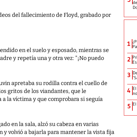
de
D
ídeos del fallecimiento de Floyd, grabado por
¿P
1
Pa
tendido en el suelo y esposado, mientras se
Pr
adre y repetía una y otra vez: "¡No puedo
2
Es
De
3
‘S
in apretaba su rodilla contra el cuello de
El
4
os gritos de los viandantes, que le
no
a a la víctima y que comprobara si seguía
El
5
ado en la sala, alzó su cabeza en varias
 y volvió a bajarla para mantener la vista fija