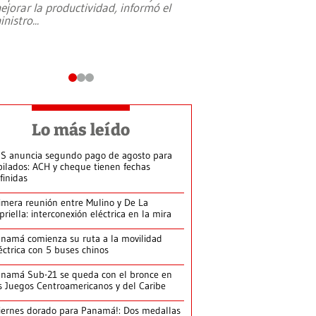
ejorar la productividad, informó el
periodismo, el derech
inistro
...
reformas constitucio
desafíos de nuevas t
Lo más leído
S anuncia segundo pago de agosto para
bilados: ACH y cheque tienen fechas
finidas
imera reunión entre Mulino y De La
priella: interconexión eléctrica en la mira
namá comienza su ruta a la movilidad
éctrica con 5 buses chinos
namá Sub-21 se queda con el bronce en
s Juegos Centroamericanos y del Caribe
iernes dorado para Panamá!: Dos medallas