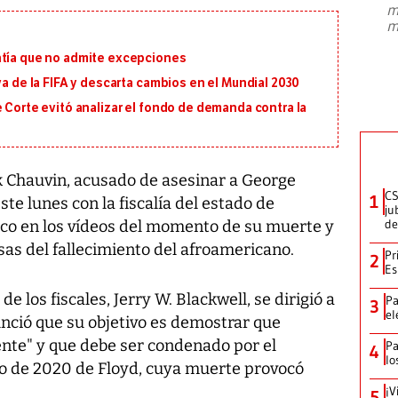
m
presidente de Brasil, Luiz Inácio Lula
m
da Silva, oficializó este domingo su
candidatura
...
ntía que no admite excepciones
va de la FIFA y descarta cambios en el Mundial 2030
e Corte evitó analizar el fondo de demanda contra la
rek Chauvin, acusado de asesinar a George
CS
1
te lunes con la fiscalía del estado de
ju
de
oco en los vídeos del momento de su muerte y
usas del fallecimiento del afroamericano.
Pr
2
Es
e los fiscales, Jerry W. Blackwell, se dirigió a
Pa
3
el
unció que su objetivo es demostrar que
nte" y que debe ser condenado por el
Pa
4
lo
o de 2020 de Floyd, cuya muerte provocó
¡V
5