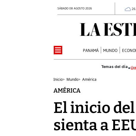
SÁBADO 08 AGOSTO 2026
26
PANAMÁ
MUNDO
ECONO
Úl
Inicio
>
Mundo
>
América
AMÉRICA
El inicio de
sienta a EE