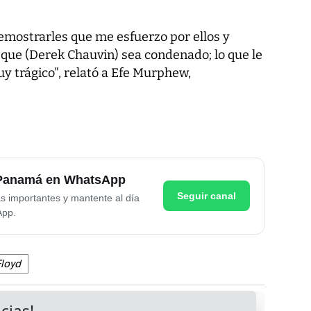
demostrarles que me esfuerzo por ellos y
 que (Derek Chauvin) sea condenado; lo que le
y trágico", relató a Efe Murphew,
e Panamá en WhatsApp
Seguir canal
as importantes y mantente al día
App.
loyd