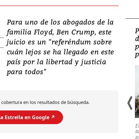
Para uno de los abogados de la
Video: Lula lanza su
P
familia Floyd, Ben Crump, este
candidatura con
d
juicio es un "referéndum sobre
promesas de inversión
p
cuán lejos se ha llegado en este
en defensa, educación y
p
país por la libertad y justicia
tierras raras
para todos"
 cobertura en los resultados de búsqueda.
a Estrella en Google ↗️
E
l
Entre recuerdos y escuetas
a
referencias hacia sus adversarios, el