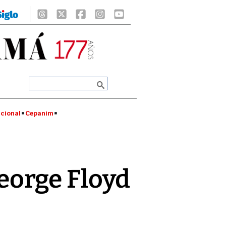
cional
Cepanim
George Floyd