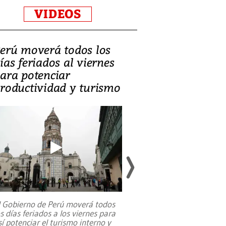
VIDEOS
erú moverá todos los
Video, Catalin
ías feriados al viernes
‘Si la gente el
ara potenciar
criminales, la
roductividad y turismo
sociedades de
suicidarse’
l Gobierno de Perú moverá todos
os días feriados a los viernes para
La exmagistrada co
sí potenciar el turismo interno y
sobre el rol de contr