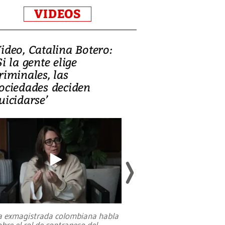
VIDEOS
ideo, Catalina Botero:
Video: Lula la
Si la gente elige
candidatura 
riminales, las
promesas de i
ociedades deciden
en defensa, ed
uicidarse’
tierras raras
a exmagistrada colombiana habla
Entre recuerdos y es
obre el rol de contrapeso del
referencias hacia sus