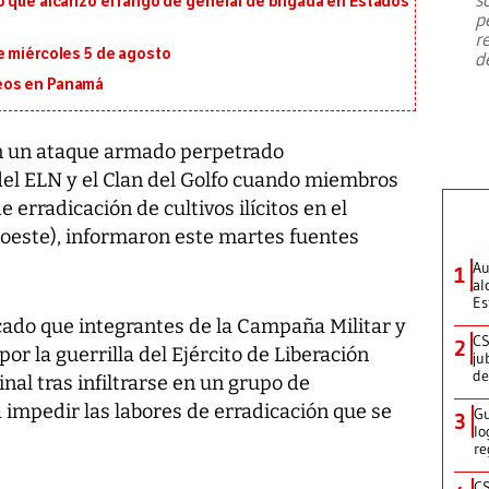
o que alcanzó el rango de general de brigada en Estados
emergencia de gran
...
p
r
e miércoles 5 de agosto
d
eos en Panamá
n un ataque armado perpetrado
del ELN y el Clan del Golfo cuando miembros
e erradicación de cultivos ilícitos en el
oeste), informaron este martes fuentes
Au
1
al
Es
cado que integrantes de la Campaña Militar y
CS
2
por la guerrilla del Ejército de Liberación
ju
de
nal tras infiltrarse en un grupo de
 impedir las labores de erradicación que se
Gu
3
lo
re
CS