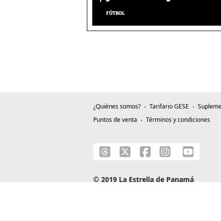
FÚTBOL
¿Quiénes somos?
Tarifario GESE
Supleme
Puntos de venta
Términos y condiciones
© 2019 La Estrella de Panamá
C/ Alejandro A. Duque G. - Apartado 0815-0
Teléfono: +507 204-0000