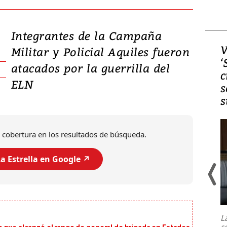
Integrantes de la Campaña
Video, Japón: Terremoto
V
Militar y Policial Aquiles fueron
deja heridos y graves
‘
atacados por la guerrilla del
daños en Kumamoto
c
ELN
s
s
 cobertura en los resultados de búsqueda.
a Estrella en Google ↗️
Un fuerte terremoto de magnitud
7,1 se registró este martes 28 de
julio en la prefectura de Kumamoto,
L
al sur de Japón, provocando una
s