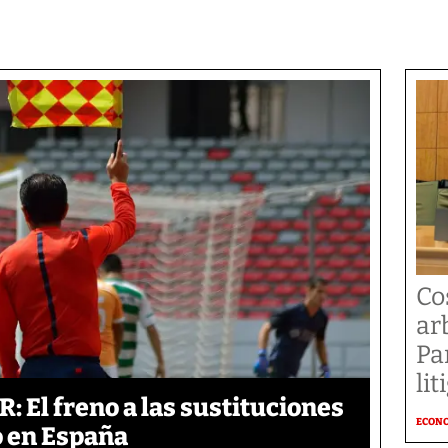
Co
ar
Pa
li
: El freno a las sustituciones
ECON
o en España