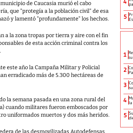
4
 municipio de Caucasia murió el cabo
pa
, que "protegía a la población civil" de esa
Pr
5
echazó y lamentó "profundamente" los hechos.
Es
a la zona tropas por tierra y aire con el fin
sponsables de esta acción criminal contra los
.
Re
1
su
te este año la Campaña Militar y Policial
Co
2
Pa
han erradicado más de 5.300 hectáreas de
Co
3
su
Mu
do la semana pasada en una zona rural del
4
la
ia) cuando militares fueron emboscados por
Su
uatro uniformados muertos y dos más heridos.
5
di
heredera de las desmovilizadas Autodefensas