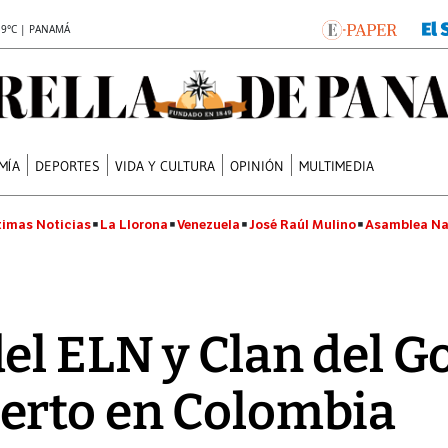
.9°C | PANAMÁ
MÍA
DEPORTES
VIDA Y CULTURA
OPINIÓN
MULTIMEDIA
timas Noticias
La Llorona
Venezuela
José Raúl Mulino
Asamblea Na
el ELN y Clan del Go
erto en Colombia