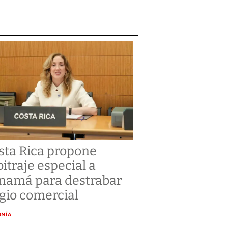
sta Rica propone
bitraje especial a
namá para destrabar
tigio comercial
OMÍA