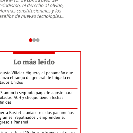
eriodismo, el derecho al olvido,
presidente de Brasil,
eformas constitucionales y los
da Silva, oficializó 
esafíos de nuevas tecnologías
...
candidatura
...
Lo más leído
gusto Villalaz-Higuero, el panameño que
canzó el rango de general de brigada en
tados Unidos
S anuncia segundo pago de agosto para
bilados: ACH y cheque tienen fechas
finidas
erra Rusia-Ucrania: otros dos panameños
gran ser repatriados y emprenden su
greso a Panamá
S advierte: el 18 de agosto vence el plazo