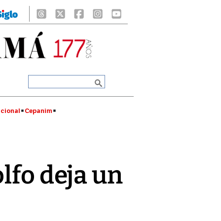
cional
Cepanim
lfo deja un