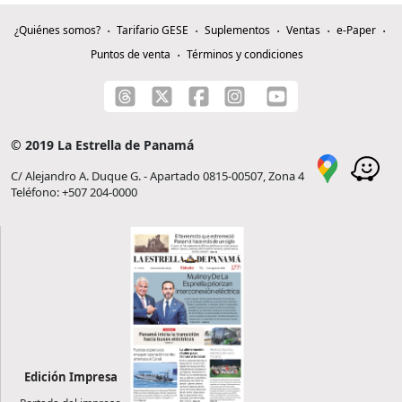
¿Quiénes somos?
Tarifario GESE
Suplementos
Ventas
e-Paper
Puntos de venta
Términos y condiciones
© 2019 La Estrella de Panamá
C/ Alejandro A. Duque G. - Apartado 0815-00507, Zona 4
Teléfono: +507 204-0000
Edición Impresa