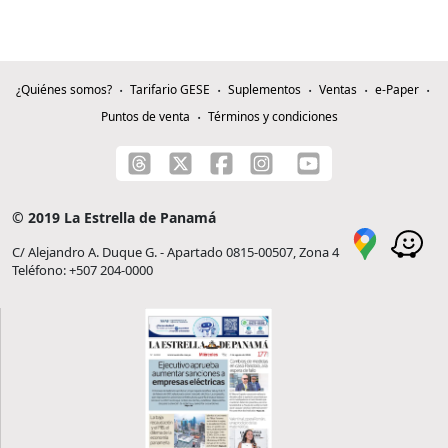
¿Quiénes somos?
Tarifario GESE
Suplementos
Ventas
e-Paper
Puntos de venta
Términos y condiciones
© 2019 La Estrella de Panamá
C/ Alejandro A. Duque G. - Apartado 0815-00507, Zona 4
Teléfono: +507 204-0000