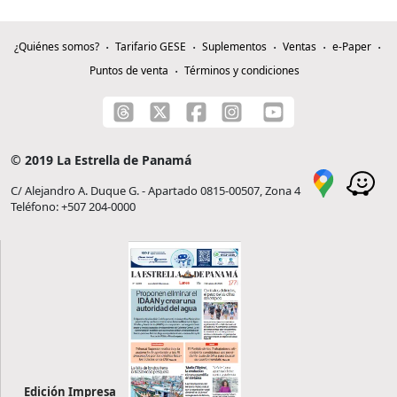
¿Quiénes somos?
Tarifario GESE
Suplementos
Ventas
e-Paper
Puntos de venta
Términos y condiciones
© 2019 La Estrella de Panamá
C/ Alejandro A. Duque G. - Apartado 0815-00507, Zona 4
Teléfono: +507 204-0000
Edición Impresa